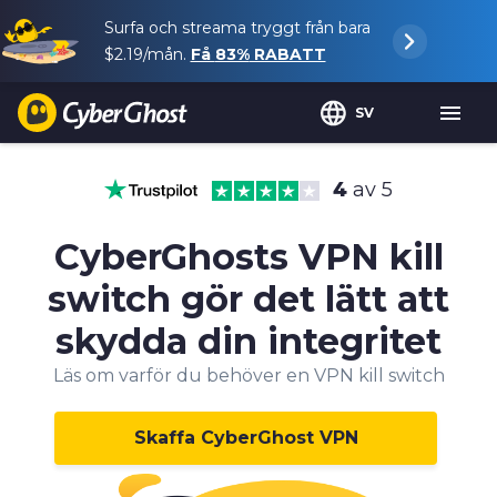
Surfa och streama tryggt från bara
$2.19
/mån.
Få
83%
RABATT
SV
4
av 5
CyberGhosts VPN kill
switch gör det lätt att
skydda din integritet
Läs om varför du behöver en VPN kill switch
Skaffa CyberGhost VPN