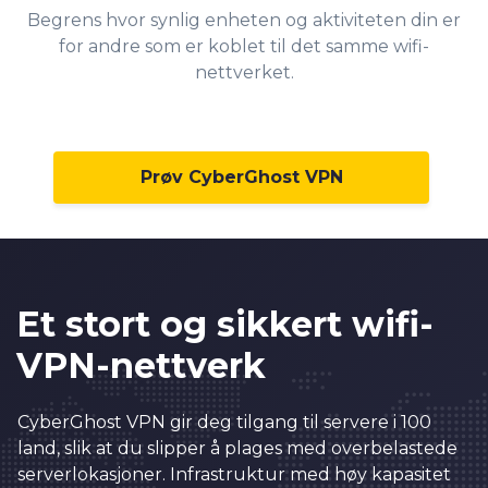
6
0
Begrens hvor synlig enheten og aktiviteten din er
7
1
for andre som er koblet til det samme wifi-
8
nettverket.
2
9
3
0
4
Prøv CyberGhost VPN
1
5
2
6
3
7
0
4
8
Et stort og sikkert wifi-
1
5
9
VPN-nettverk
2
6
0
0
CyberGhost VPN gir deg tilgang til servere i 100
3
7
1
1
0
land, slik at du slipper å plages med overbelastede
4
8
2
2
serverlokasjoner. Infrastruktur med høy kapasitet