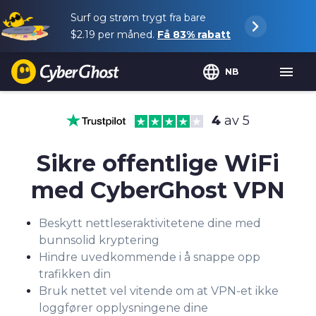
Surf og strøm trygt fra bare
$2.19
per måned.
Få
83%
rabatt
NB
4
av 5
Sikre offentlige WiFi
med CyberGhost VPN
Beskytt nettleseraktivitetene dine med
bunnsolid kryptering
Hindre uvedkommende i å snappe opp
trafikken din
Bruk nettet vel vitende om at VPN-et ikke
loggfører opplysningene dine