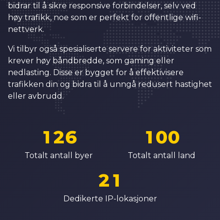
1
bidrar til å sikre responsive forbindelser, selv ved
5
9
3
3
2
høy trafikk, noe som er perfekt for offentlige wifi-
6
0
4
4
nettverk.
3
7
1
5
5
Vi tilbyr også spesialiserte servere for aktiviteter som
4
8
2
6
6
krever høy båndbredde, som gaming eller
5
nedlasting. Disse er bygget for å effektivisere
9
3
7
7
trafikken din og bidra til å unngå redusert hastighet
6
0
4
8
8
eller avbrudd.
7
0
1
5
0
9
9
8
1
2
6
1
0
0
0
9
2
3
7
2
1
1
Totalt antall byer
Totalt antall land
1
0
3
4
8
3
2
2
2
1
4
5
9
4
3
3
3
2
Dedikerte IP-lokasjoner
5
6
5
4
4
4
3