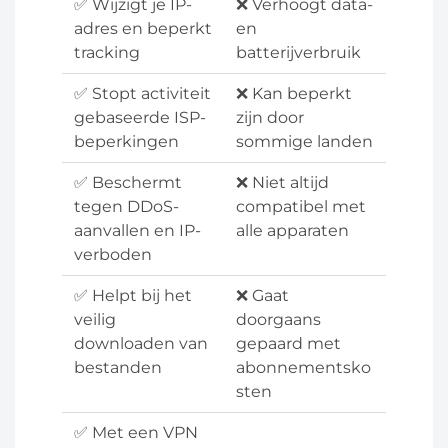
✅ Wijzigt je IP-
❌ Verhoogt data-
adres en beperkt
en
tracking
batterijverbruik
✅ Stopt activiteit
❌ Kan beperkt
gebaseerde ISP-
zijn door
beperkingen
sommige landen
✅ Beschermt
❌ Niet altijd
tegen DDoS-
compatibel met
aanvallen en IP-
alle apparaten
verboden
✅ Helpt bij het
❌ Gaat
veilig
doorgaans
downloaden van
gepaard met
bestanden
abonnementsko
sten
✅ Met een VPN