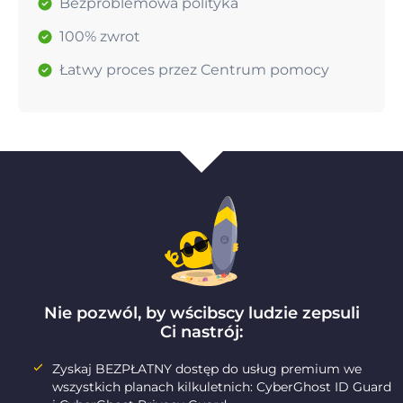
Bezproblemowa polityka
100% zwrot
Łatwy proces przez Centrum pomocy
Nie pozwól, by wścibscy ludzie zepsuli
Ci nastrój:
Zyskaj BEZPŁATNY dostęp do usług premium we
wszystkich planach kilkuletnich: CyberGhost ID Guard