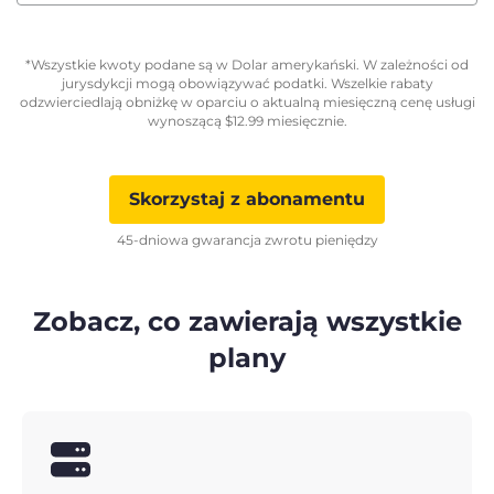
*Wszystkie kwoty podane są w Dolar amerykański. W zależności od
jurysdykcji mogą obowiązywać podatki. Wszelkie rabaty
odzwierciedlają obniżkę w oparciu o aktualną miesięczną cenę usługi
wynoszącą
$
12.99
miesięcznie.
Skorzystaj z abonamentu
45-dniowa gwarancja zwrotu pieniędzy
Zobacz, co zawierają wszystkie
plany