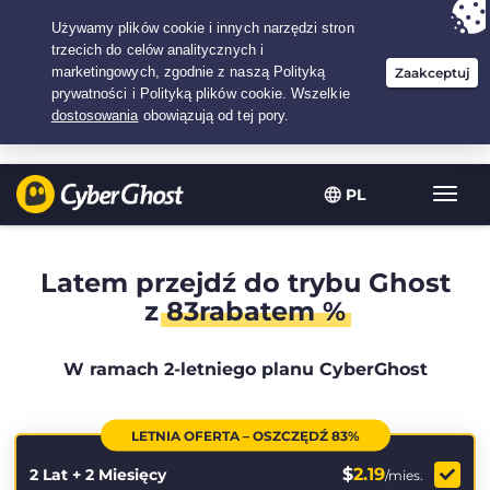
Twój wybór:
Najlepsza umowa
na2.1666666666667-lat w$
2.19
/miesiąc
PL
Przeł
nawig
Latem przejdź do trybu Ghost
z
83rabatem %
W ramach 2-letniego planu CyberGhost
LETNIA OFERTA – OSZCZĘDŹ 83%
$
2.19
2 Lat + 2 Miesięcy
/mies.