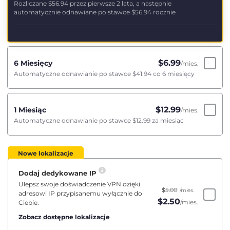
Rozliczane
$56.94
przez pierwsze 2 lata, a następnie
automatycznie odnawiane po stawce
$56.94
rocznie
$
6.99
6 Miesięcy
/mies.
Automatyczne odnawianie po stawce
$41.94
co 6 miesięcy
$
12.99
1 Miesiąc
/mies.
Automatyczne odnawianie po stawce
$12.99
za miesiąc
Nowe lokalizacje
Dodaj dedykowane IP
Ulepsz swoje doświadczenie VPN dzięki
$
5.00
/mies.
adresowi IP przypisanemu wyłącznie do
$
2.50
/mies.
Ciebie.
Zobacz dostępne lokalizacje