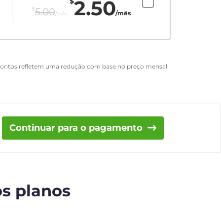
2.50
$
$
5.00
/mês
/mês
scontos refletem uma redução com base no preço mensal
Continuar para o pagamento
os planos