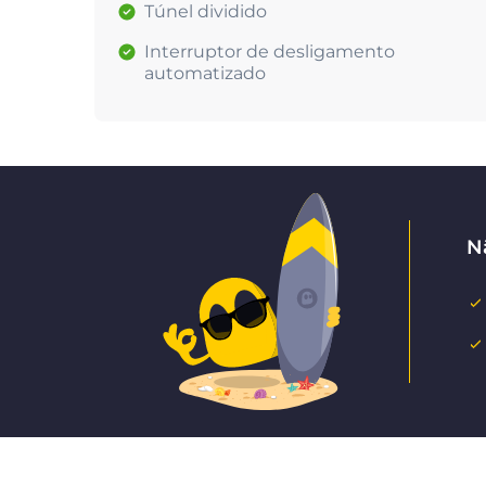
Túnel dividido
Interruptor de desligamento
automatizado
N