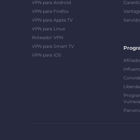
VPN para Android
Garanti
VPN para Firefox
Vantag
VPN para Apple TV
Servid
VPN para Linux
Roteador VPN
VPN para Smart TV
Progr
VPN para iOS
Afiliado
Influen
Convid
Liberd
Progra
Vulnera
Parceri