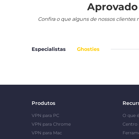
Aprovado 
Confira o que alguns de nossos clientes 
Especialistas
Ghosties
Produtos
Recur
VPN para PC
O que 
VPN para Chrome
Centro 
VPN para Mac
Ferrame