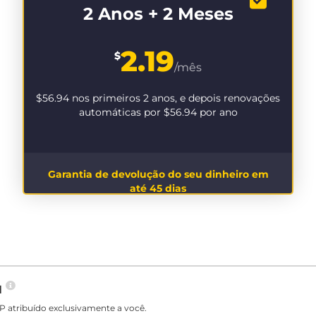
2 Anos + 2 Meses
2.19
$
/mês
$56.94
nos primeiros 2 anos, e depois renovações
automáticas por
$56.94
por ano
Garantia de devolução do seu dinheiro em
até 45 dias
N
P atribuído exclusivamente a você.