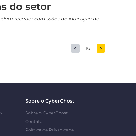
s do setor
s podem receber comissões de indicação de
1/3
Sobre o CyberGhost
PN
Sobre o CyberGhost
Contato
Política de Privacidade