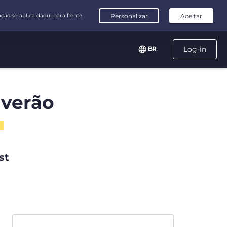
BR
Log-in
 verão
st