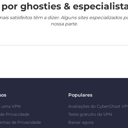
por ghosties & especialista
mais satisfeitos têm a dizer. Alguns sites especializado
nossa parte.
sos
Populares
é uma VPN
Avaliações do CyberGhost V
de Privacidade
Teste gratuito da VPN
ntas de Privacidade
Baixar agora