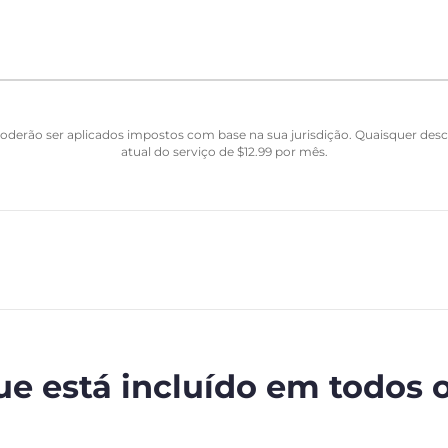
Poderão ser aplicados impostos com base na sua jurisdição. Quaisquer de
atual do serviço de
$
12.99
por mês.
ue está incluído em todos 