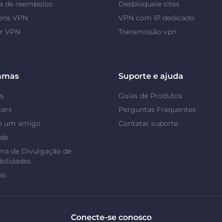
a de reembolso
Desbloqueie sites
ens VPN
VPN com IP dedicado
or VPN
Transmissão vpn
amas
Suporte e ajuda
s
Guias de Produtos
cers
Perguntas Frequentes
e um amigo
Contatar suporte
ade
ma de Divulgação de
bilidades
as
Conecte-se conosco