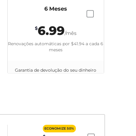
6 Meses
6.99
$
/mês
Renovações automáticas por
$41.94
a cada 6
meses
Garantia de devolução do seu dinheiro
em até 45 dias
ECONOMIZE 50%