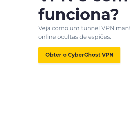
funciona?
Veja como um tunnel VPN mant
online ocultas de espiões.
Obter o CyberGhost VPN