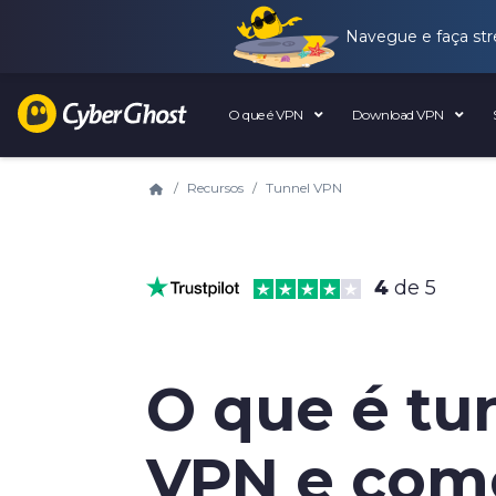
Navegue e faça str
O que é VPN
Download VPN
Recursos
Tunnel VPN
4
de 5
O que é tu
VPN e com