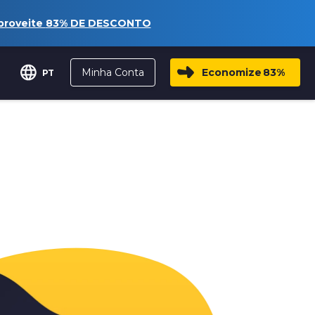
proveite
83%
DE DESCONTO
Minha Conta
Economize
83%
PT