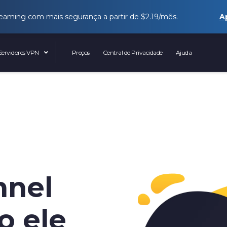
eaming com mais segurança a partir de
$2.19
/mês.
A
Servidores VPN
Preços
Central de Privacidade
Ajuda
nnel
o ele