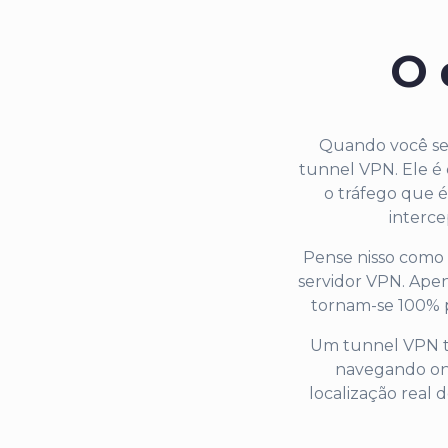
O 
Quando você se
tunnel VPN. Ele é 
o tráfego que é
interce
Pense nisso como 
servidor VPN. Apen
tornam-se 100% pr
Um tunnel VPN ta
navegando onli
localização real