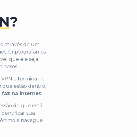
PN
?
o através de um
net. Criptografamos
vel que ele seja
minosos.
a VPN e termina no
m que estão dentro,
faz na internet
.
essão de que está
identificar sua
anônimo e navegue