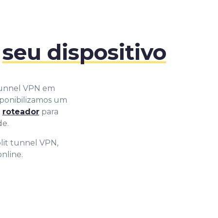
a
seu dispositivo
tunnel VPN em
isponibilizamos um
u
roteador
para
de.
lit tunnel VPN,
nline.