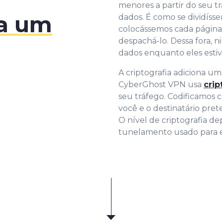
menores a partir do seu t
a um
dados. É como se dividíss
colocássemos cada página
despachá-lo. Dessa fora,
dados enquanto eles estiv
A criptografia adiciona u
CyberGhost VPN usa
crip
seu tráfego. Codificamos
você e o destinatário pre
O nível de criptografia d
tunelamento usado para en