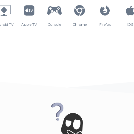
droid TV
Apple TV
Console
Chrome
Firefox
iOS