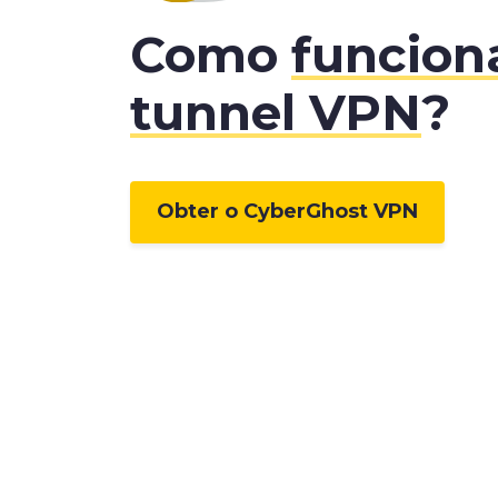
Como
funcion
tunnel VPN
?
Obter o CyberGhost VPN