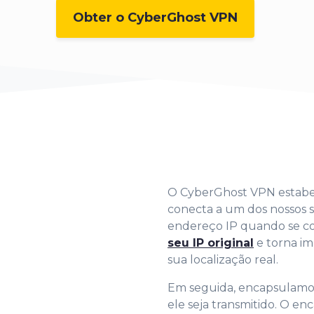
Obter o CyberGhost VPN
O CyberGhost VPN estabe
conecta a um dos nossos 
endereço IP quando se co
seu IP original
e torna im
sua localização real.
Em seguida, encapsulamos
ele seja transmitido. O e