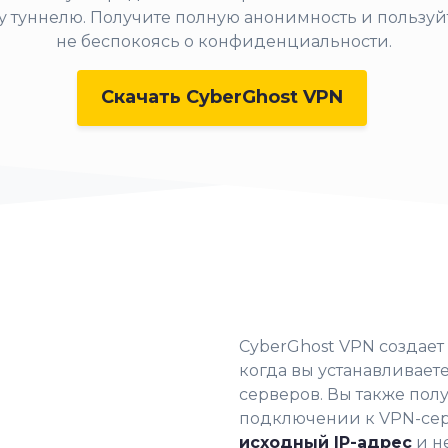
туннелю. Получите полную анонимность и пользуй
не беспокоясь о конфиденциальности.
Скачать CyberGhost VPN
CyberGhost VPN создает
когда вы устанавливает
серверов. Вы также пол
подключении к VPN-сер
исходный IP-адрес
и н