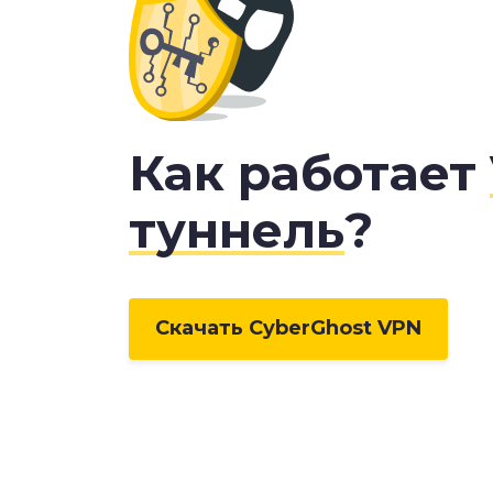
Как работает
туннель
?
Скачать CyberGhost VPN