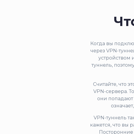
Чт
Когда вы подклю
через VPN-тунне
устройством 
туннель, поэтом
Считайте, что э
VPN-сервера. То
они попадают 
означает
VPN-туннель та
кажется, что вы 
Посторонние 