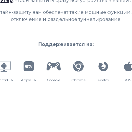
утер
, чтобы защитить сразу все устройства в вашей 
лайн-защиту вам обеспечат такие мощные функции, 
отключение и раздельное туннелирование.
Поддерживается на:
droid TV
Apple TV
Console
Chrome
Firefox
iOS