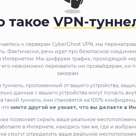
о такое
VPN-тунне
чаетесь к серверам CyberGhost VPN, мы перенапра
ль. Фактически, речь идет про безопасное соедин
и Интернетом. Мы шифруем трафик, проходящий чер
у его невозможно перехватить ни провайдерам, ни п
хакерам.
то туннель, проложенный от вашего устройства, защ
лько данные с вашего устройства могут попасть внут
в такой туннель, они становятся на 100% конфиден
, что
никто другой не узнает, что вы делаете в И
кже позволяет скрыть ваше реальное местоположен
работаете в Интернете, находясь там же, где и выбра
не смогут определить ваше реальное местоположе