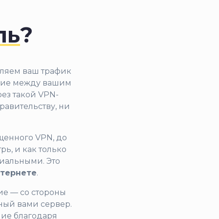
ль
?
вляем ваш трафик
ение между вашим
ез такой VPN-
равительству, ни
ищенного VPN, до
рь, и как только
циальными. Это
нтернете
.
ие — со стороны
нный вами сервер.
ние благодаря