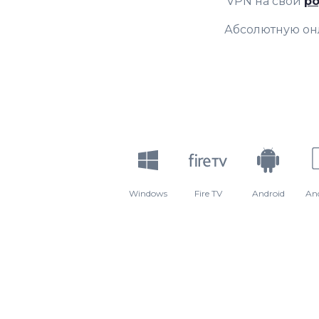
VPN на свой
ро
Абсолютную он
Windows
Fire TV
Android
An