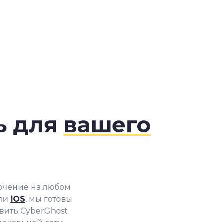
ь для
вашего
ючение на любом
ли
iOS
, мы готовы
вить CyberGhost