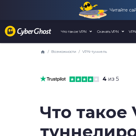
Читайте са
Что такое VPN
Скачать VPN
VPN
Boзмoжнocти
VPN-туннель
4
из 5
Что такое
туннелир