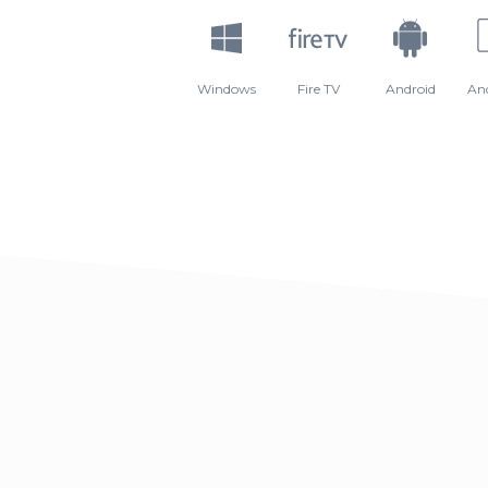
Windows
Fire TV
Android
An