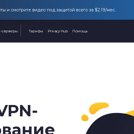
йты и смотрите видео под защитой всего за
$2.19
/мес.
-серверы
Тарифы
Privacy Hub
Помощь
 VPN-
ование