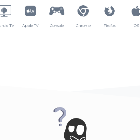
droid TV
Apple TV
Console
Chrome
Firefox
iOS