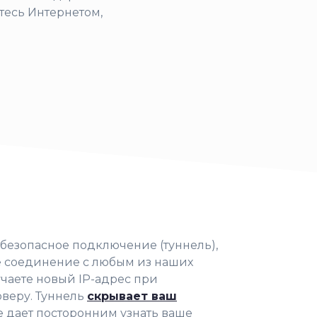
тесь Интернетом,
 безопасное подключение (туннель),
е соединение с любым из наших
учаете новый IP-адрес при
веру. Туннель
скрывает ваш
е дает посторонним узнать ваше