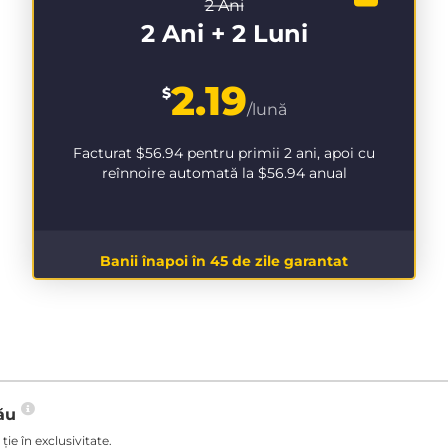
2 Ani
2 Ani + 2 Luni
2.19
$
/lună
Facturat
$56.94
pentru primii 2 ani, apoi cu
reînnoire automată la
$56.94
anual
Banii înapoi în 45 de zile garantat
tău
ie în exclusivitate.