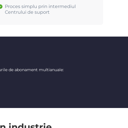
Proces simplu prin intermediul
Centrului de suport
urile de abonament multianuale:
n industrie