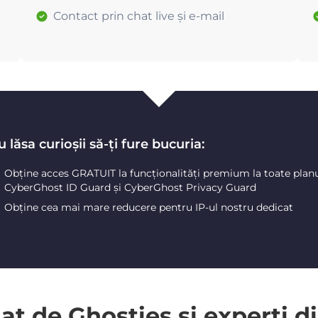
Contact prin chat live și e-mail
 lăsa curioșii să-ți fure bucuria:
Obține acces GRATUIT la funcționalități premium la toate plan
CyberGhost ID Guard și CyberGhost Privacy Guard
Obține cea mai mare reducere pentru IP-ul nostru dedicat
 de Ghosties și experți di