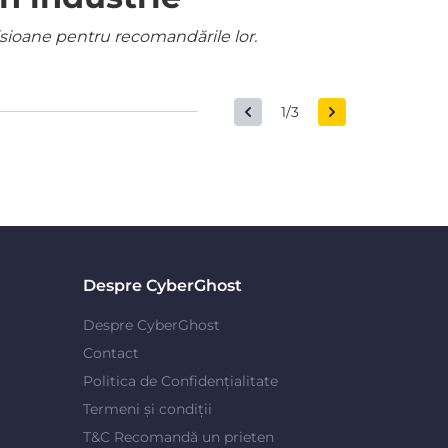
misioane pentru recomandările lor.
1/3
Despre CyberGhost
Despre CyberGhost
Contact
Politica de Confidențialitate
Termeni și condiții
T&C Recomandă un prieten