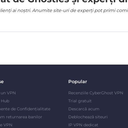
ienți ai noștri. Anumite site-uri de experți pot primi co
se
Popular
e un VPN
Recenziile CyberGhost VPN
y Hub
Trial gratuit
ente de Confidențialitate
Descarcă acum
m returnarea banilor
Deblochează siteuri
je VPN
IP VPN dedicat