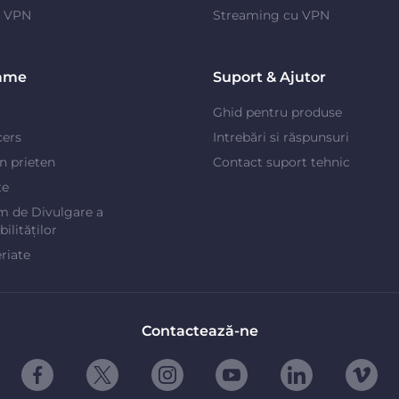
e VPN
Streaming cu VPN
ame
Suport & Ajutor
Ghid pentru produse
cers
Intrebări si răspunsuri
un prieten
Contact suport tehnic
te
m de Divulgare a
ilităților
riate
Contactează-ne