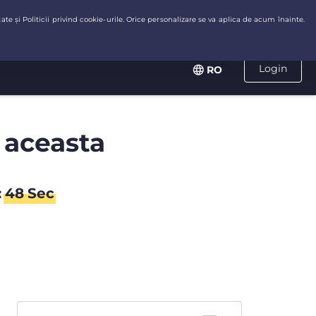
Login
RO
 aceasta
:
48
Sec