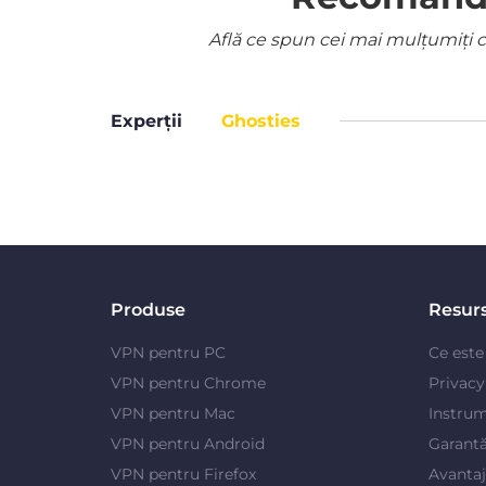
Află ce spun cei mai mulțumiți cl
Experții
Ghosties
Produse
Resur
VPN pentru PC
Ce est
VPN pentru Chrome
Privac
VPN pentru Mac
Instrum
VPN pentru Android
Garantă
VPN pentru Firefox
Avanta