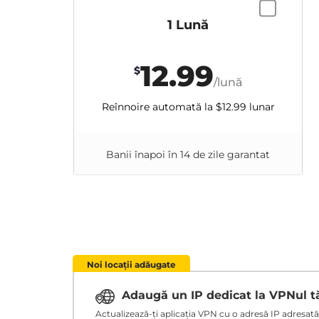
1 Lună
12.99
$
/lună
Reînnoire automată la
$12.99
lunar
Banii înapoi în 14 de zile garantat
Noi locații adăugate
Adaugă un IP dedicat la VPNul 
Actualizează-ți aplicația VPN cu o adresă IP adresată ț