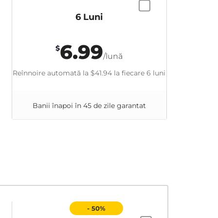
6 Luni
6.99
$
/lună
Reînnoire automată la
$41.94
la fiecare 6 luni
Banii înapoi în 45 de zile garantat
- 50%