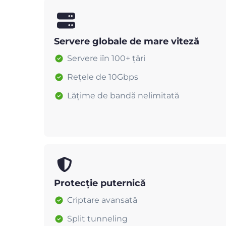
Servere globale de mare viteză
Servere iîn 100+ țări
Rețele de 10Gbps
Lățime de bandă nelimitată
Protecție puternică
Criptare avansată
Split tunneling