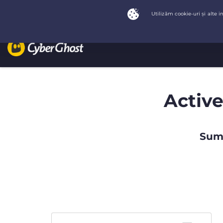
Active
Summ