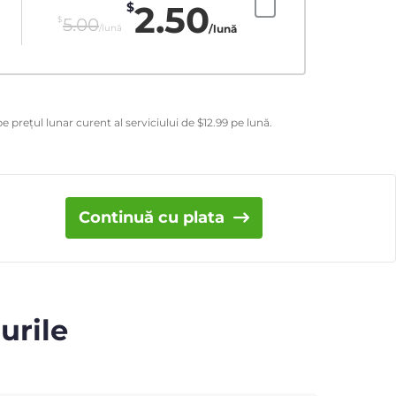
2.50
$
$
5.00
/lună
/lună
e prețul lunar curent al serviciului de
$
12.99
pe lună.
Continuă cu plata
urile