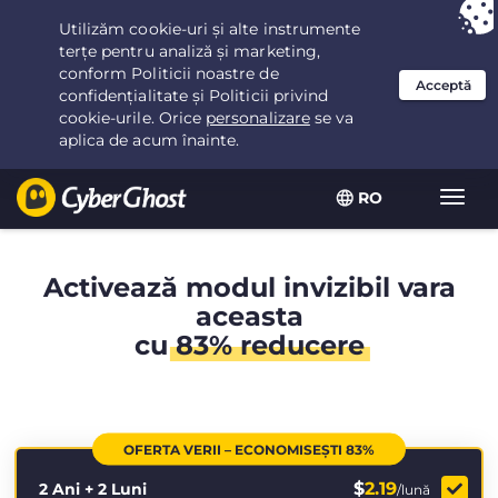
Ai ales:
Cea mai bună ofertă
pentru 2.1666666666667ani la $
2.19
/lună
RO
Extin
navig
Activează modul invizibil vara
aceasta
cu
83% reducere
OFERTA VERII – ECONOMISEȘTI 83%
$
2.19
2 Ani + 2 Luni
/lună