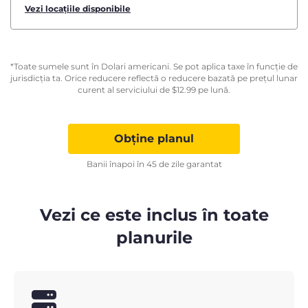
Vezi locațiile disponibile
*Toate sumele sunt în Dolari americani. Se pot aplica taxe în funcție de
jurisdicția ta. Orice reducere reflectă o reducere bazată pe prețul lunar
curent al serviciului de
$
12.99
pe lună.
Obține planul
Banii înapoi în 45 de zile garantat
Vezi ce este inclus în toate
planurile