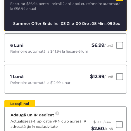
Facturat
$56.94
pentru primii 2 ani, apoi cu reînnoire automată
la
$56.94
anual
Summer Offer Ends In:
03
Zile
00
Ore
:
08
Min
:
08
Sec
$
6.99
6 Luni
/lună
Reînnoire automată la
$41.94
la fiecare 6 luni
$
12.99
1 Lună
/lună
Reînnoire automată la
$12.99
lunar
Locații noi
Adaugă un IP dedicat
Actualizează-ți aplicația VPN cu o adresă IP
$
5.00
/lună
adresată ție în exclusivitate.
$
2.50
/lună