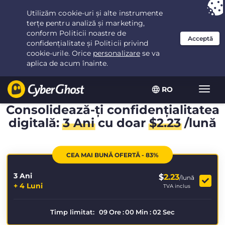
Ai ales:
Cea mai bună ofertă
pentru 3.3333333333333ani la $
2.23
/lună
RO
Extin
navig
Consolidează-ți confidențialitatea
digitală:
3 Ani
cu doar
$
2.23
/lună
CEA MAI BUNĂ OFERTĂ - 83%
3 Ani
$
2.23
/lună
+ 4 Luni
TVA inclus
Timp limitat:
09
Ore
:
00
Min
:
02
Sec