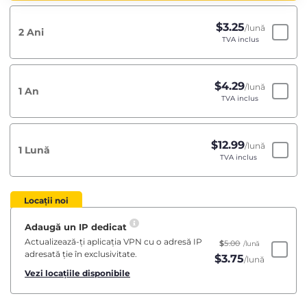
$
3.25
/lună
2 Ani
TVA inclus
$
4.29
/lună
1 An
TVA inclus
$
12.99
/lună
1 Lună
TVA inclus
Locații noi
Adaugă un IP dedicat
Actualizează-ți aplicația VPN cu o adresă IP
$
5.00
/lună
adresată ție în exclusivitate.
$
3.75
/lună
Vezi locațiile disponibile