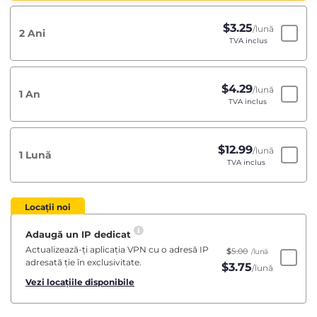
$
3.25
/lună
2 Ani
TVA inclus
$
4.29
/lună
1 An
TVA inclus
$
12.99
/lună
1 Lună
TVA inclus
Locații noi
Adaugă un IP dedicat
Actualizează-ți aplicația VPN cu o adresă IP
$
5.00
/lună
adresată ție în exclusivitate.
$
3.75
/lună
Vezi locațiile disponibile