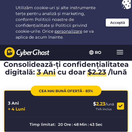
Ai ales:
Cea mai bună ofertă
pentru 3.3333333333333ani la $
2.23
/lună
RO
Extin
navig
Consolidează-ți confidențialitatea
digitală:
3 Ani
cu doar
$
2.23
/lună
CEA MAI BUNĂ OFERTĂ - 83%
3 Ani
$
2.23
/lună
+ 4 Luni
TVA inclus
Timp limitat:
20
Ore
:
48
Min
:
42
Sec