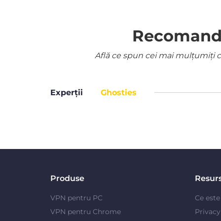
Recomandat
Află ce spun cei mai mulțumiți cl
Experții
Ghosties
Produse
Resur
VPN pentru PC
Ce est
VPN pentru Chrome
Privac