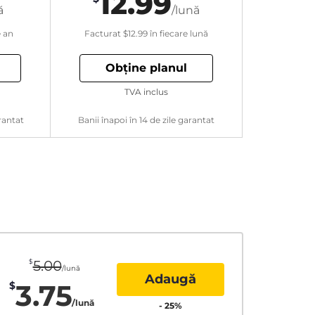
12.99
ă
/lună
e an
Facturat
$12.99
în fiecare lună
Obține planul
TVA inclus
rantat
Banii înapoi în 14 de zile garantat
$
5.00
/lună
Adaugă
3.75
$
/lună
-
25
%