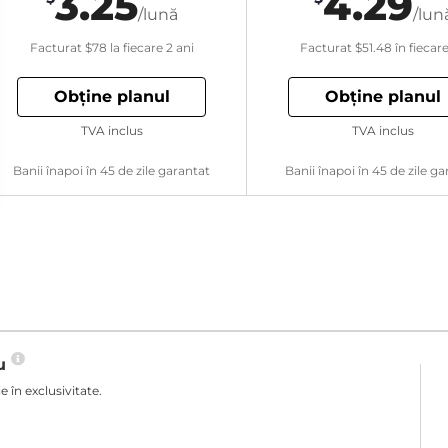
3.25
4.29
/lună
/lun
Facturat
$78
la fiecare 2 ani
Facturat
$51.48
în fiecar
Obține planul
Obține planul
TVA inclus
TVA inclus
Banii înapoi în 45 de zile garantat
Banii înapoi în 45 de zile ga
ău
 în exclusivitate.