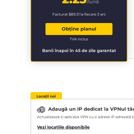
/lună
Facturat
$89.31
la fiecare 3 ani
Obține planul
TVA inclus
Banii înapoi în 45 de zile garantat
Locații noi
Adaugă un IP dedicat la VPNul t
Actualizează-ți aplicația VPN cu o adresă IP adresată ție
Vezi locațiile disponibile