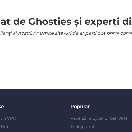
 de Ghosties și experți di
ienți ai noștri. Anumite site-uri de experți pot primi co
se
Popular
e un VPN
Recenziile CyberGhost VPN
y Hub
Trial gratuit