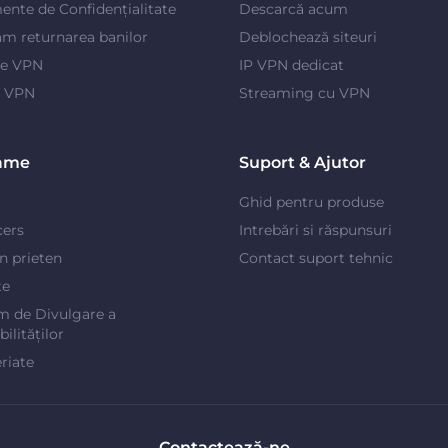
ente de Confidențialitate
Descarcă acum
m returnarea banilor
Deblochează siteuri
je VPN
IP VPN dedicat
e VPN
Streaming cu VPN
ame
Suport & Ajutor
Ghid pentru produse
cers
Intrebări si răspunsuri
un prieten
Contact suport tehnic
te
m de Divulgare a
ilităților
riate
Contactează-ne