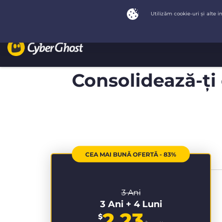
Consolidează-ți 
CEA MAI BUNĂ OFERTĂ - 83%
3 Ani
3 Ani + 4 Luni
2.23
$