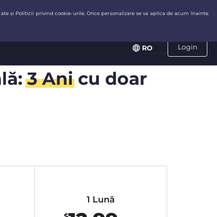
Login
RO
ală:
3 Ani
cu doar
1 Lună
$