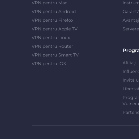
VPN pentru Mac
Instrum
VPN pentru Android
Garantă
VPN pentru Firefox
Avanta
VPN pentru Apple TV
Server
VPN pentru Linux
VPN pentru Router
Progr
VPN pentru Smart TV
Afiliați
VPN pentru iOS
Influen
Invită 
Liberta
Progra
Vulnerab
Partene