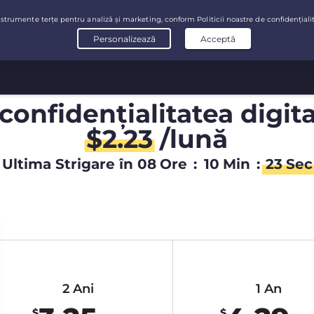
confidențialitatea digit
$
2.23
/lună
Ultima Strigare în
08
Ore
:
10
Min
:
23
Sec
2 Ani
1 An
$
$