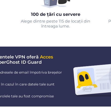
100 de țări cu servere
Alege dintre peste 115 de locații din
P
întreaga lume.
entele VPN oferă
Acces
berGhost ID Guard
dresele de email împotriva breșelor
în cazul în care datele tale sunt
arolele tale au fost compromise