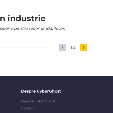
n industrie
misioane pentru recomandările lor.
1/3
Despre CyberGhost
Despre CyberGhost
Contact