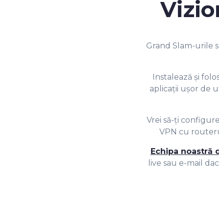
6
7
Vizi
7
8
Grand Slam-urile su
8
9
Instalează și fo
aplicații ușor de 
9
Vrei să-ți configu
VPN cu routeru
Echipa noastră d
live sau e-mail dac