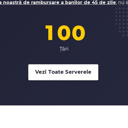
0
9
9
a noastră de rambursare a banilor de 45 de zile
, nu e
1
0
0
2
1
1
Țări
3
2
2
Vezi Toate Serverele
4
3
3
5
4
4