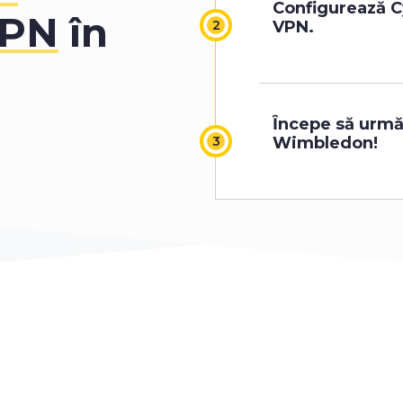
0
Configurează 
VPN
în
VPN.
1
2
Ȋncepe să urmă
Wimbledon!
3
4
5