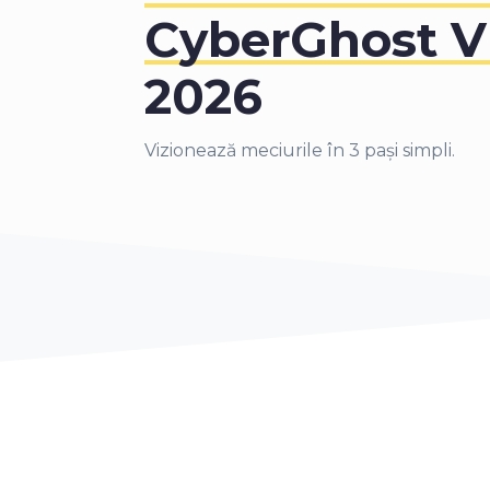
6
CyberGhost 
7
2026
8
Vizionează meciurile în 3 pași simpli.
9
0
1