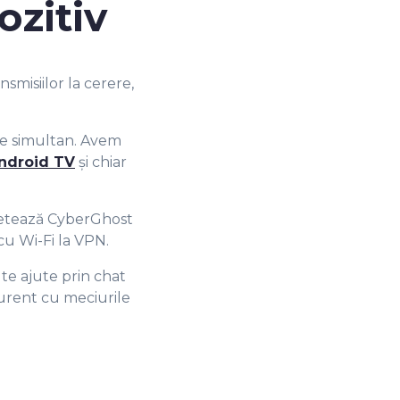
7
6
ozitiv
8
7
smisiilor la cerere,
9
8
ve simultan. Avem
ndroid TV
și chiar
9
etează CyberGhost
u Wi-Fi la VPN.
 te ajute prin chat
 curent cu meciurile