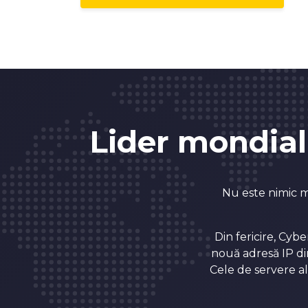
5
9
6
0
7
1
Lider mondial
8
2
Nu este nimic m
9
3
Din fericire, Cyb
nouă adresă IP din
0
4
Cele de servere al