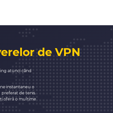
4
5
6
rverelor de VPN
7
ming atunci când
8
ine instantaneu o
 preferat de tenis.
0
9
îți oferă o mulțime