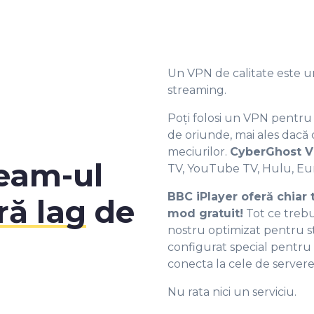
6
7
Un VPN de calitate este u
8
streaming.
Poți folosi un VPN pentru
9
de oriunde, mai ales dacă c
meciurilor.
CyberGhost V
ream-ul
TV, YouTube TV, Hulu, Eur
0
0
BBC iPlayer oferă chiar 
ă lag
de
mod gratuit!
Tot ce trebui
1
1
nostru optimizat pentru st
configurat special pentru B
conecta la cele de servere
2
2
Nu rata nici un serviciu.