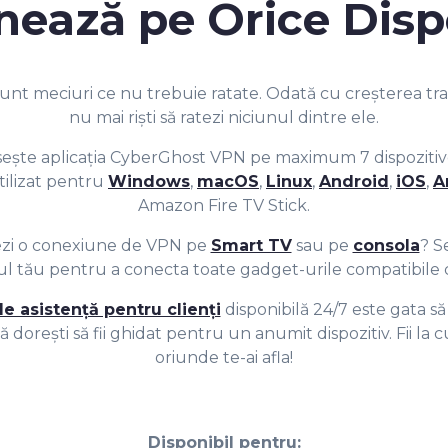
6
5
5
onează pe
Orice Disp
7
6
6
nt meciuri ce nu trebuie ratate. Odată cu creșterea tran
nu mai riști să ratezi niciunul dintre ele.
8
7
7
losește aplicația CyberGhost VPN pe maximum 7 dispoziti
utilizat pentru
Windows
,
macOS
,
Linux
,
Android
,
iOS
,
A
Amazon Fire TV Stick.
9
8
8
rezi o conexiune de VPN pe
Smart TV
sau pe
consola
? S
l tău pentru a conecta toate gadget-urile compatibile c
9
9
e asistență pentru clienți
disponibilă 24/7 este gata să
ă dorești să fii ghidat pentru un anumit dispozitiv. Fii la
oriunde te-ai afla!
Disponibil pentru: