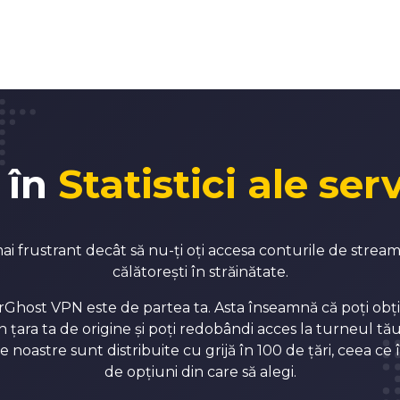
3
3
4
4
5
5
 în
Statistici ale se
6
6
ai frustrant decât să nu-ți oți accesa conturile de strea
călătorești în străinătate.
7
7
erGhost VPN este de partea ta. Asta înseamnă că poți obț
 țara ta de origine și poți redobândi acces la turneul tău
8
8
e noastre sunt distribuite cu grijă în 100 de țări, ceea ce 
de opțiuni din care să alegi.