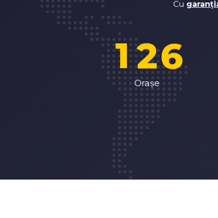
0
1
5
Cu
garanți
1
2
6
2
3
7
Orașe
3
4
8
4
5
9
5
6