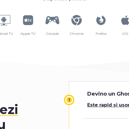
droid TV
Apple TV
Console
Chrome
Firefox
iOS
Devino un Ghos
ezi
Este rapid și ușo
u