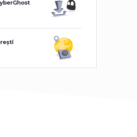
CyberGhost
reşti