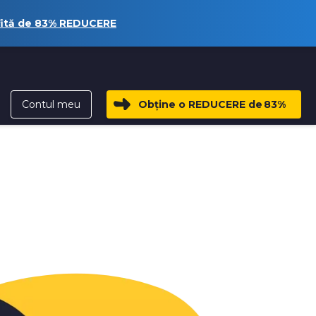
fită de
83%
REDUCERE
Contul meu
Obține o REDUCERE de
83%