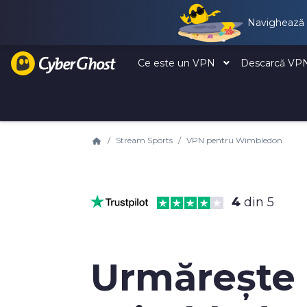
Navighează ș
Ce este un VPN
Descarcă V
Stream Sports
VPN pentru Wimbledon
4
din 5
Urmărește