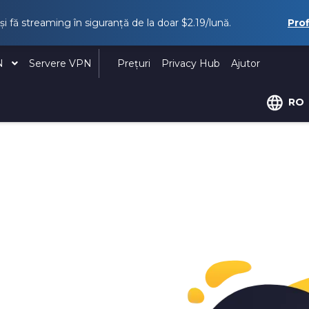
i fă streaming în siguranță de la doar
$2.19
/lună.
Pro
PN
Servere VPN
Prețuri
Privacy Hub
Ajutor
RO