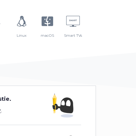
Linux
macOS
Smart TVs
tie.
r
.