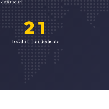
1
0
xistă riscuri.
2
1
3
2
Locații IP-uri dedicate
4
3
5
4
6
5