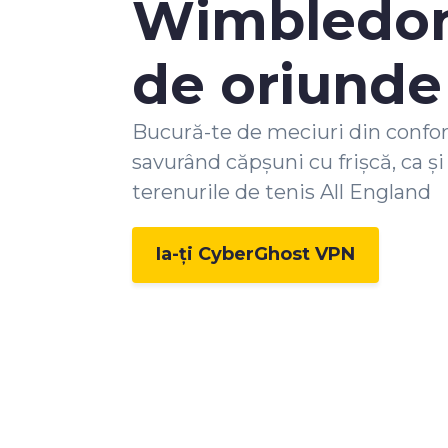
Wimbledon
de oriunde
Bucură-te de meciuri din confort
savurând căpșuni cu frișcă, ca și
terenurile de tenis All England
Ia-ți CyberGhost VPN