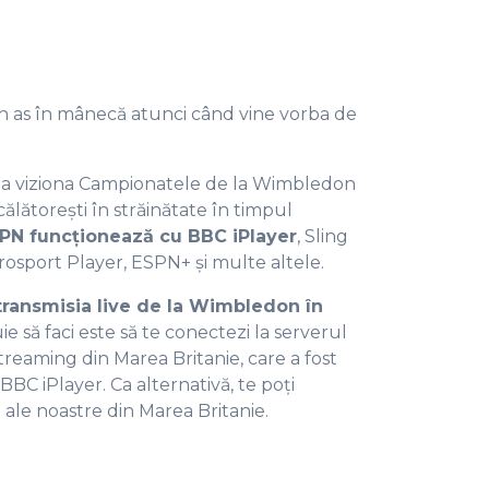
n as în mânecă atunci când vine vorba de
 a viziona Campionatele de la Wimbledon
0
ălătorești în străinătate în timpul
PN funcționează cu BBC iPlayer
, Sling
osport Player, ESPN+ și multe altele.
1
transmisia live de la Wimbledon în
e să faci este să te conectezi la serverul
2
reaming din Marea Britanie, care a fost
BC iPlayer. Ca alternativă, te poți
 ale noastre din Marea Britanie.
3