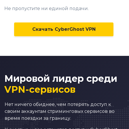
5
Не пропустите ни единой подачи.
6
0
7
1
Скачать CyberGhost VPN
8
2
9
3
0
4
1
5
2
6
Мировой лидер среди
3
7
VPN-сервисов
0
4
8
1
5
9
Нет ничего обиднее, чем потерять доступ к
своим аккаунтам стриминговых сервисов во
2
6
0
0
время поездки за границу.
3
7
1
1