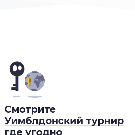
Смотрите
Уимблдонский турнир
где угодно