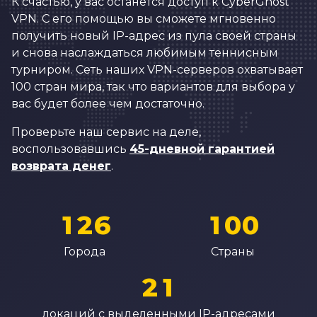
0
К счастью, у вас останется доступ к CyberGhost
4
8
2
2
VPN. С его помощью вы сможете мгновенно
1
получить новый IP-адрес из пула своей страны
5
9
3
3
2
и снова наслаждаться любимым теннисным
6
0
4
4
турниром. Сеть наших VPN-серверов охватывает
3
100 стран мира, так что вариантов для выбора у
7
1
5
5
4
вас будет более чем достаточно.
8
2
6
6
5
Проверьте наш сервис на деле,
9
3
7
7
воспользовавшись
45-дневной гарантией
6
0
4
8
8
возврата денег
.
7
0
1
5
0
9
9
8
1
2
6
1
0
0
0
9
2
3
7
2
1
1
Города
Страны
1
0
3
4
8
3
2
2
2
1
4
5
9
4
3
3
3
2
локаций с выделенными IP-адресами