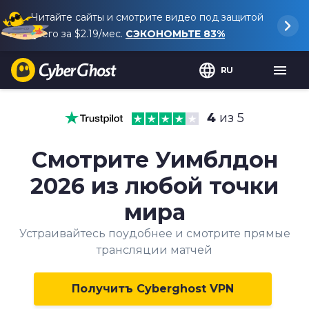
Читайте сайты и смотрите видео под защитой
всего за
$2.19
/мес.
СЭКОНОМЬТЕ
83%
RU
4
из 5
Смотрите Уимблдон
2026 из любой точки
мира
Устраивайтесь поудобнее и смотрите прямые
трансляции матчей
Получитъ Cyberghost VPN