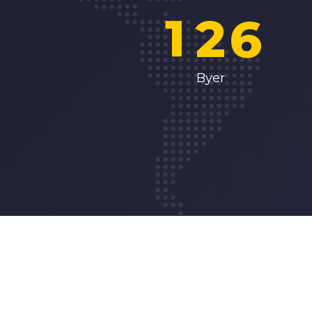
1
2
6
2
3
7
Byer
3
4
8
4
5
9
5
6
6
7