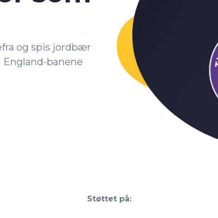
a og spis jordbær
ll England-banene
Støttet på: