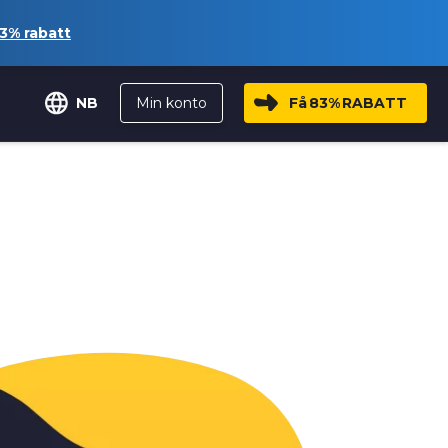
3%
rabatt
Min konto
Få
83%
RABATT
NB