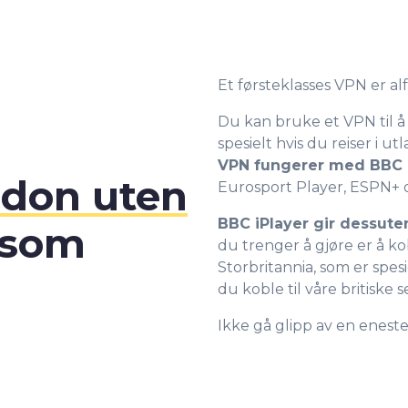
7
8
Et førsteklasses VPN er a
9
Du kan bruke et VPN til 
spesielt hvis du reiser i
VPN fungerer med BBC 
0
0
don uten
Eurosport Player, ESPN+ 
BBC iPlayer gir dessut
 som
1
1
du trenger å gjøre er å ko
Storbritannia, som er spesi
du koble til våre britiske s
2
2
Ikke gå glipp av en eneste
3
3