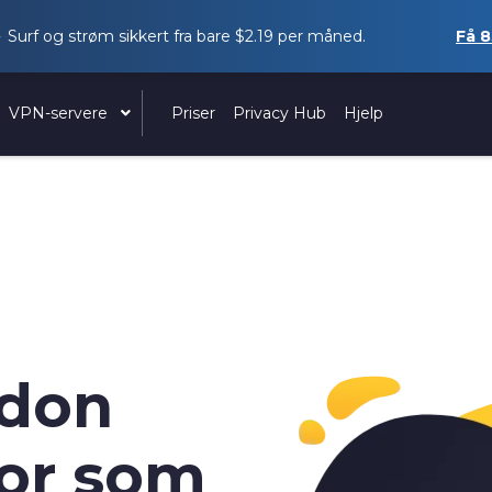
Surf og strøm sikkert fra bare
$2.19
per måned.
Få
8
VPN-servere
Priser
Privacy Hub
Hjelp
don
vor som