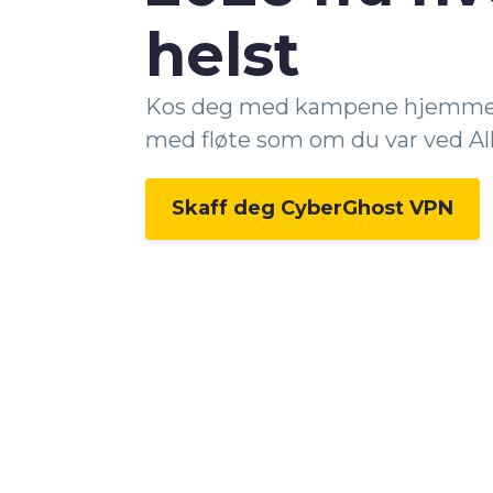
helst
Kos deg med kampene hjemmefr
med fløte som om du var ved A
Skaff deg CyberGhost VPN
0