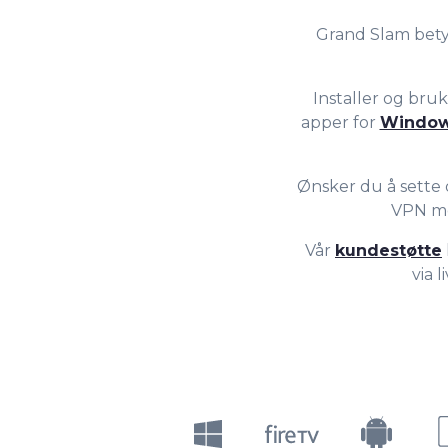
7
8
Grand Slam bety
8
9
Installer og bru
apper for
Windo
9
Ønsker du å sette
VPN med
Vår
kundestøtte
via 