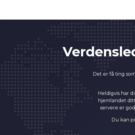
6
0
7
1
Verdensle
8
2
Det er få ting so
9
3
Heldigvis har d
0
4
hjemlandet ditt
servere er god
0
1
5
Du kan pr