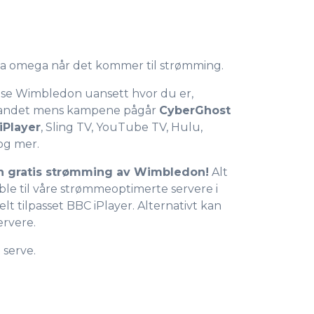
lfa omega når det kommer til strømming.
0
å se Wimbledon uansett hvor du er,
 utlandet mens kampene pågår
CyberGhost
iPlayer
, Sling TV, YouTube TV, Hulu,
1
og mer.
en gratis strømming av Wimbledon!
Alt
2
ble til våre strømmeoptimerte servere i
elt tilpasset BBC iPlayer. Alternativt kan
ervere.
3
 serve.
4