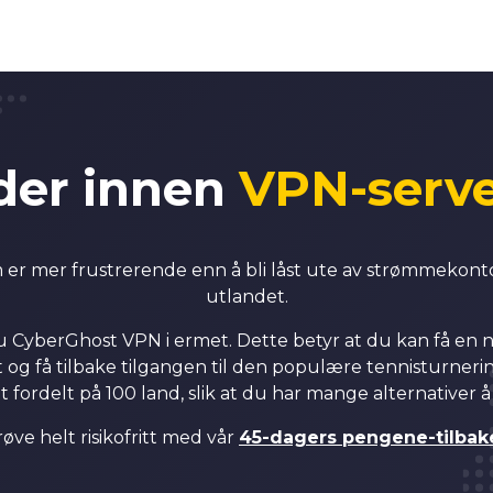
4
4
5
5
der innen
VPN-serve
6
6
m er mer frustrerende enn å bli låst ute av strømmekonto
7
7
utlandet.
u CyberGhost VPN i ermet. Dette betyr at du kan få en n
8
8
 og få tilbake tilgangen til den populære tennisturner
t fordelt på 100 land, slik at du har mange alternativer 
0
9
9
øve helt risikofritt med vår
45-dagers pengene-tilbak