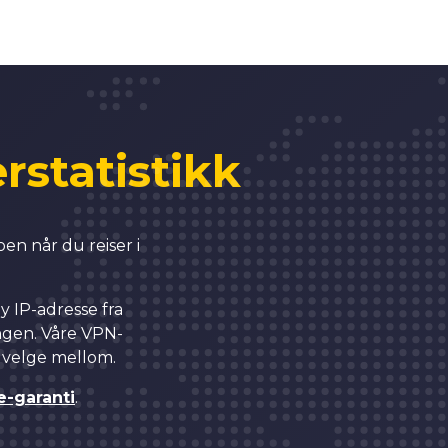
5
6
rstatistikk
7
en når du reiser i
8
y IP-adresse fra
0
9
ingen. Våre VPN-
å velge mellom.
1
0
e-garanti
.