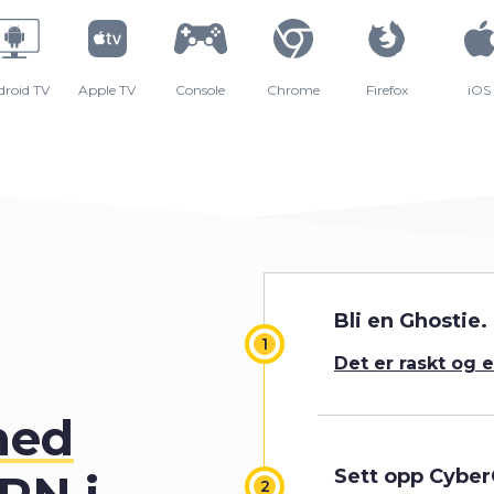
droid TV
Apple TV
Console
Chrome
Firefox
iOS
Bli en Ghostie.
Det er raskt og 
0
med
Sett opp Cybe