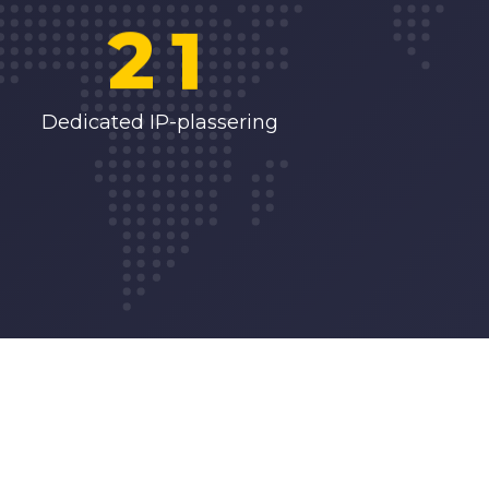
2
1
3
2
Dedicated IP-plassering
4
3
5
4
6
5
7
6