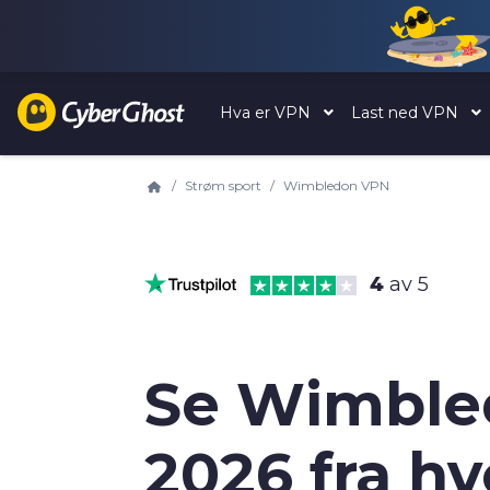
Hva er VPN
Last ned VPN
Strøm sport
Wimbledon VPN
4
av 5
Se Wimble
2026 fra h