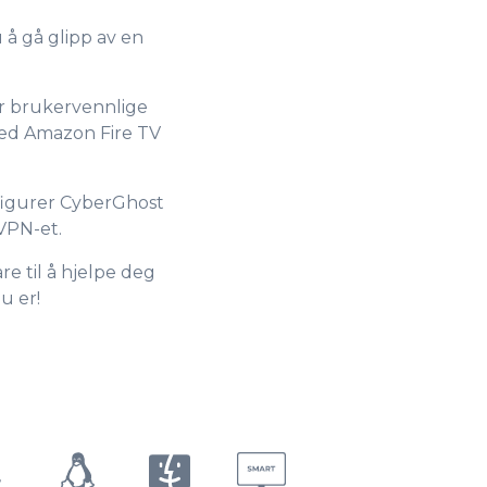
8
7
å gå glipp av en
9
8
ar brukervennlige
med Amazon Fire TV
9
figurer CyberGhost
 VPN-et.
e til å hjelpe deg
u er!