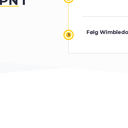
VPN
i
1
2
Følg Wimbledo
3
4
5
6