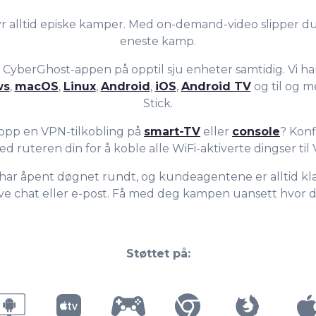
7
6
6
r alltid episke kamper. Med on-demand-video slipper du 
eneste kamp.
8
7
7
k CyberGhost-appen på opptil sju enheter samtidig. Vi h
ws
,
macOS
,
Linux
,
Android
,
iOS
,
Android TV
og til og 
Stick.
9
8
8
 opp en VPN-tilkobling på
smart-TV
eller
console
? Kon
 ruteren din for å koble alle WiFi-aktiverte dingser til
9
9
har åpent døgnet rundt, og kundeagentene er alltid klar
live chat eller e-post. Få med deg kampen uansett hvor d
Støttet på: