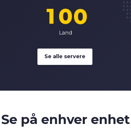
1
0
0
2
1
1
Land
3
2
2
Se alle servere
4
3
3
5
4
4
6
5
5
Se på
enhver enhet