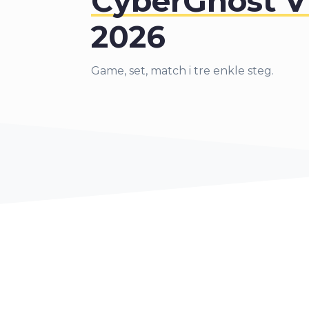
CyberGhost 
7
2026
8
Game, set, match i tre enkle steg.
9
0
1
2