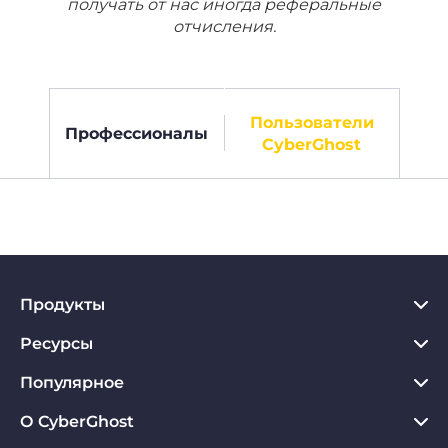
получать от нас иногда реферальные
отчисления.
Пользователи
Профессионалы
CyberGhost
Продукты
Ресурсы
VPN для PC
VPN для Chrome
Популярное
Что такое VPN
VPN для Mac
Хаб по конфиденциальности
О CyberGhost
Отзывы о CyberGhost VPN