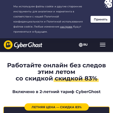
Ваш выбор:
Лучшая сделка
для2.1666666666667-год at$
2.19
/
месяц
RU
Пере
нави
Работайте онлайн без следов
этим летом
со скидкой
скидкой 83%
Включено в 2-летний тариф CyberGhost
ЛЕТНЯЯ ЦЕНА — СКИДКА 83%