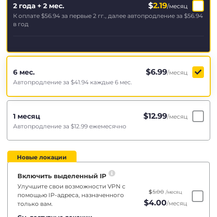
$
2.19
2 года + 2 мес.
/месяц
К оплате
$56.94
за первые 2 гг., далее автопродление за
$56.94
в год
$
6.99
6 мес.
/месяц
Автопродление за
$41.94
каждые 6 мес.
$
12.99
1 месяц
/месяц
Автопродление за
$12.99
ежемесячно
Новые локации
Включить выделенный IP
Улучшите свои возможности VPN с
$
5.00
/месяц
помощью IP-адреса, назначенного
$
4.00
/месяц
только вам.