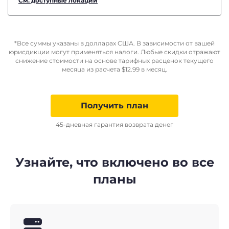
См. доступные локации
*Все суммы указаны в долларах США. В зависимости от вашей
юрисдикции могут применяться налоги. Любые скидки отражают
снижение стоимости на основе тарифных расценок текущего
месяца из расчета
$
12.99
в месяц.
Получить план
45-дневная гарантия возврата денег
Узнайте, что включено во все
планы