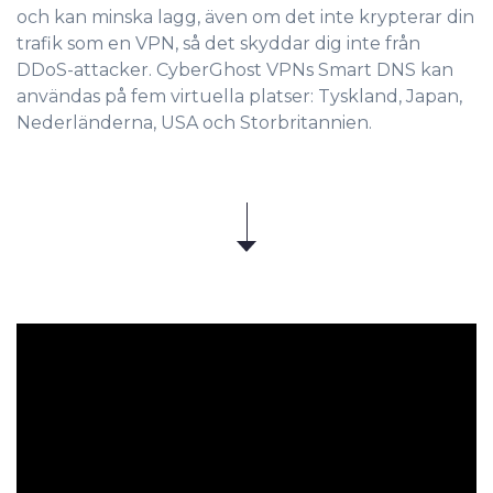
och kan minska lagg, även om det inte krypterar din
trafik som en VPN, så det skyddar dig inte från
DDoS-attacker. CyberGhost VPNs Smart DNS kan
användas på fem virtuella platser: Tyskland, Japan,
Nederländerna, USA och Storbritannien.