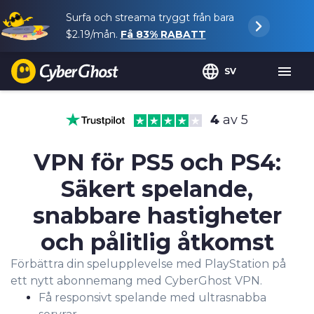
Surfa och streama tryggt från bara
$2.19
/mån.
Få
83%
RABATT
SV
4
av 5
VPN för PS5 och PS4:
Säkert spelande,
snabbare hastigheter
och pålitlig åtkomst
Förbättra din spelupplevelse med PlayStation på
ett nytt abonnemang med CyberGhost VPN.
Få responsivt spelande med ultrasnabba