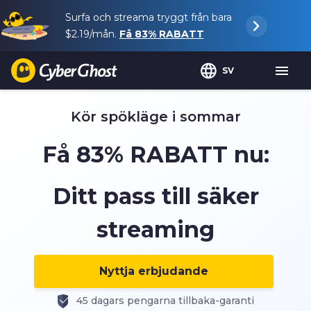
Surfa och streama tryggt från bara
$2.19
/mån.
Få
83%
RABATT
SV
Kör spökläge i sommar
Få
83%
RABATT nu:
Ditt pass till säker
streaming
Nyttja erbjudande
45 dagars pengarna tillbaka-garanti