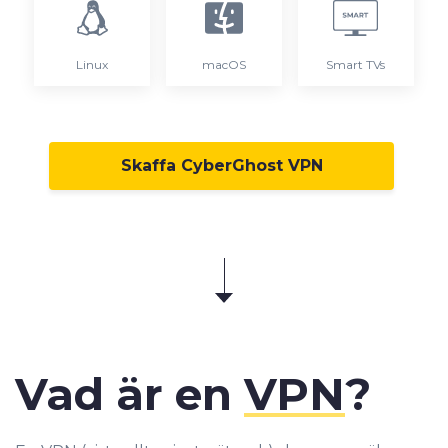
Linux
macOS
Smart TVs
Skaffa CyberGhost VPN
Vad är en
VPN
?