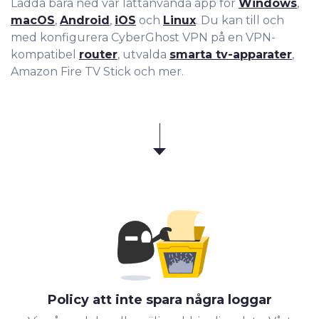
Ladda bara ned vår lättanvända app för
Windows
,
macOS
,
Android
,
iOS
och
Linux
. Du kan till och
med konfigurera CyberGhost VPN på en VPN-
kompatibel
router
, utvalda
smarta tv-apparater
,
Amazon Fire TV Stick och mer.
Policy att inte spara några loggar