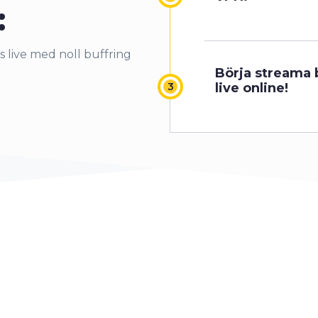
:
 live med noll buffring
Börja streama 
0
live online!
1
2
3
4