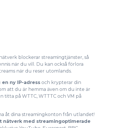
nätverk blockerar streamingtjänster, så
nnis när du vill. Du kan också förlora
sstreams när du reser utomlands.
 en ny IP-adress
och krypterar din
 som att du är hemma även om du inte är
0
kan titta på WTTC, WTTTC och VM på
1
a åt dina streamingkonton från utlandet!
alt nätverk med streamingoptimerade