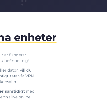
5
4
6
5
7
6
ina enheter
8
7
ur är fungerar
u befinner dig!
9
8
ler dator. Vill du
konfigurera vår VPN
9
lkonsoler.
ter samtidigt
med
nnis live online.