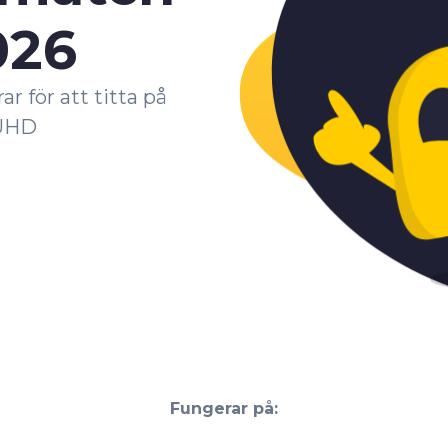
026
r för att titta på
 UHD
Fungerar på: