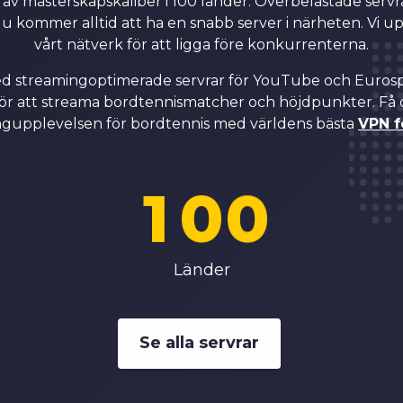
7
7
 av mästerskapskaliber i 100 länder. Överbelastade serv
du kommer alltid att ha en snabb server i närheten. Vi u
vårt nätverk för att ligga före konkurrenterna.
8
8
med streamingoptimerade servrar för YouTube och Eurosp
för att streama bordtennismatcher och höjdpunkter. Få
0
9
9
ngupplevelsen för bordtennis med världens bästa
VPN f
1
0
0
2
1
1
Länder
3
2
2
Se alla servrar