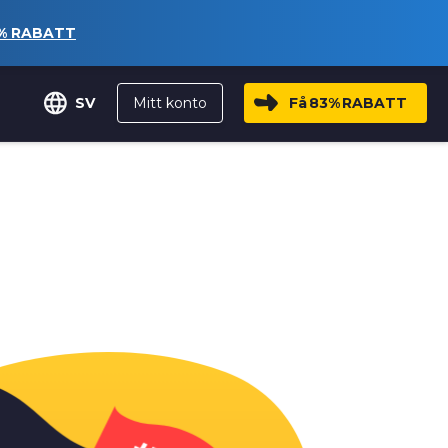
%
RABATT
Mitt konto
Få
83%
RABATT
SV