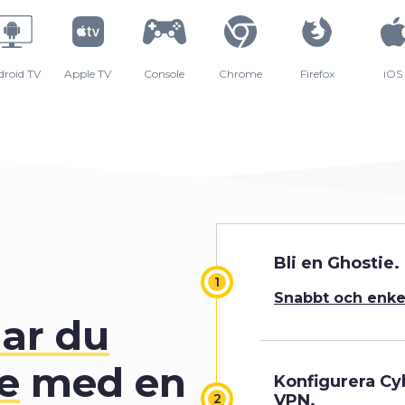
droid TV
Apple TV
Console
Chrome
Firefox
iOS
Bli en Ghostie.
Snabbt och enke
ar du
e
med en
Konfigurera C
VPN.