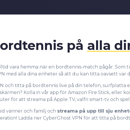
4
3
3
5
4
4
6
5
5
ordtennis på
alla d
7
6
6
lltid vara hemma när en bordtennis-match pågår. Som t
 med alla dina enheter så att du kan titta oavsett var d
8
7
7
och titta på bordtennis live på din telefon, surfplatta el
 skärmen? Kolla in vår app för Amazon Fire Stick, eller 
9
8
8
uter för att streama på Apple TV, valfri smart-tv och spe
ed vänner och familj och
streama på upp till sju enhe
ation! Ladda ner CyberGhost VPN för att titta på bordte
9
9