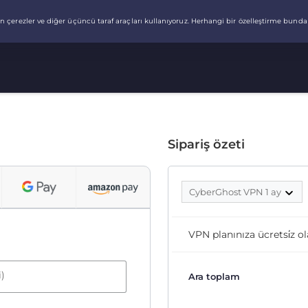
Sipariş özeti
CyberGhost VPN 1 ay
VPN planınıza ücretsi̇z ol
i)
Ara toplam