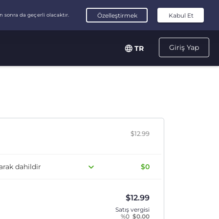
Giriş Yap
TR
$12.99
arak dahildir
$0
$
12.99
Satış vergisi
%0
$
0.00