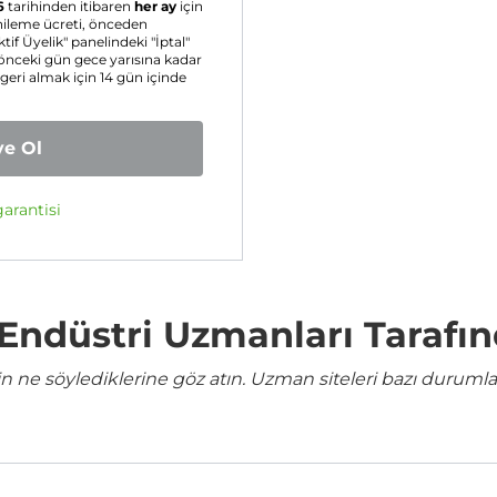
6
tarihinden itibaren
her ay
için
enileme ücreti, önceden
ktif Üyelik" panelindeki "İptal"
 önceki gün gece yarısına kadar
 geri almak için 14 gün içinde
ye Ol
arantisi
e Endüstri Uzmanları Tarafı
ne söylediklerine göz atın. Uzman siteleri bazı durumla