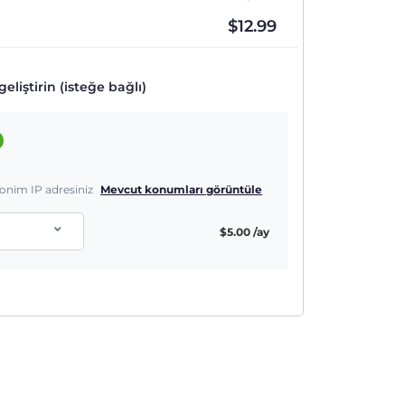
$
12.99
eliştirin (isteğe bağlı)
nonim IP adresiniz
Mevcut konumları görüntüle
$
5.00
/ay