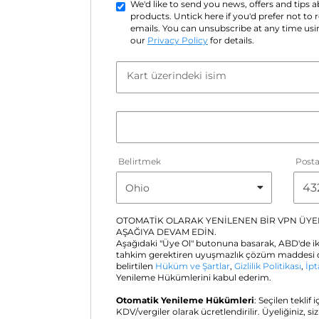
We'd like to send you news, offers and tips
products. Untick here if you'd prefer not to
emails. You can unsubscribe at any time usin
our
Privacy Policy
for details.
Kart üzerindeki isim
Belirtmek
Post
OTOMATİK OLARAK YENİLENEN BİR VPN ÜYEL
AŞAĞIYA DEVAM EDİN.
Aşağıdaki "Üye Ol" butonuna basarak, ABD'de ik
tahkim gerektiren uyuşmazlık çözüm maddesi d
belirtilen
Hüküm ve Şartlar
,
Gizlilik Politikası
,
İpt
Yenileme Hükümlerini kabul ederim.
Otomatik Yenileme Hükümleri
: Seçilen teklif 
KDV/vergiler olarak ücretlendirilir. Üyeliğiniz, si