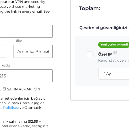
 about our VPN and security
 receive these marketing
Toplam:
g the link in every email. See
Çevrimiçi güvenliğinizi g
Ülke
Yeni yerler eklendi
Özel IP
Kendi statik ve a
a kodu
1 Ay
İĞİ SATIN ALMAK İÇİN
amet edenler için bağlayıcı
ahil olmak üzere, aşağıda
al Politikası
ve Otomatik
için ilk satın alma $
12.99
+
z iptal edene kadar, seçtiğiniz