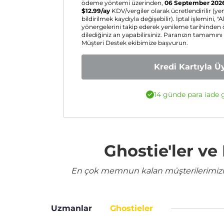
ödeme yöntemi üzerinden,
06 September 202
$
12.99
/ay
KDV/vergiler olarak ücretlendirilir (y
bildirilmek kaydıyla değişebilir). İptal işlemini, "A
yönergelerini takip ederek yenileme tarihinden
dilediğiniz an yapabilirsiniz. Paranızın tamamını
Müşteri Destek ekibimize başvurun.
Kredi Kartıyla Ü
14 günde para iade g
Ghostie'ler v
En çok memnun kalan müşterilerimizin 
Uzmanlar
Ghostieler