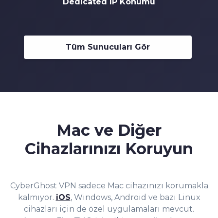
Dedicated IP Konumu
Tüm Sunucuları Gör
Mac ve Diğer
Cihazlarınızı Koruyun
CyberGhost VPN sadece Mac cihazınızı korumakla
kalmıyor.
iOS
, Windows, Android ve bazı Linux
cihazları için de özel uygulamaları mevcut.