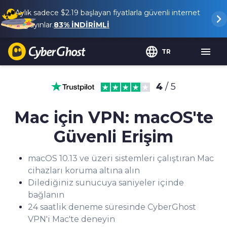
Aylık sadece
$2.19
başlayan fiyatlarla güvenli internet
ve yayınlar.
83%
İNDİRİMLİ
TR
4
/ 5
Mac için VPN: macOS'te
Güvenli Erişim
macOS 10.13 ve üzeri sistemleri çalıştıran Mac
cihazları koruma altına alın
Dilediğiniz sunucuya saniyeler içinde
bağlanın
24 saatlik deneme süresinde CyberGhost
VPN'i Mac'te deneyin