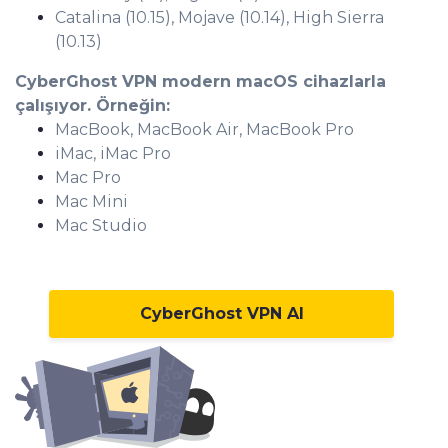
Catalina (10.15), Mojave (10.14), High Sierra
(10.13)
CyberGhost VPN modern macOS cihazlarla
çalışıyor. Örneğin:
MacBook, MacBook Air, MacBook Pro
iMac, iMac Pro
Mac Pro
Mac Mini
Mac Studio
CyberGhost VPN Al