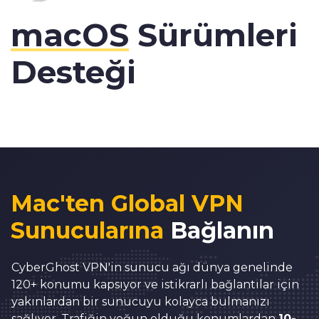
macOS
Sürümleri
Desteği
Mac'ten Global VPN
Sunucularına
Bağlanın
CyberGhost VPN'in sunucu ağı dünya genelinde
120+ konumu kapsıyor ve istikrarlı bağlantılar için
yakınlardan bir sunucuyu kolayca bulmanızı
sağlıyor. Trafiğin yoğun olduğu konumlardan
10-