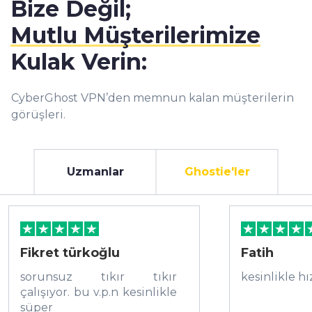
Bize Değil;
Mutlu Müşterilerimize
Kulak Verin:
CyberGhost VPN’den memnun kalan müşterilerin
görüşleri.
Uzmanlar
Ghostie'ler
Fikret türkoğlu
Fatih
sorunsuz tıkır tıkır
kesinlikle hı
çalışıyor. bu v.p.n kesinlikle
süper