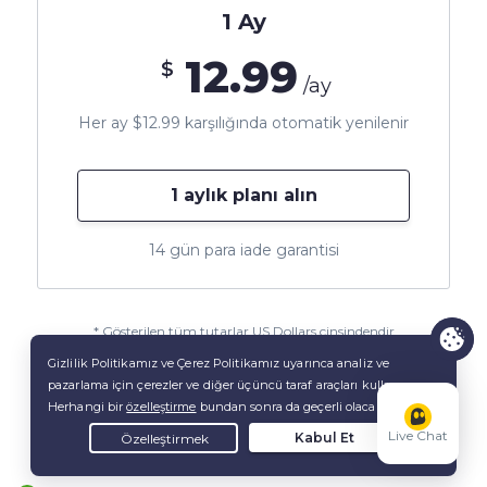
1 Ay
12.99
$
/ay
Her ay $12.99 karşılığında otomatik yenilenir
1 aylık planı alın
14 gün para iade garantisi
* Gösterilen tüm tutarlar US Dollars cinsindendir
Live Chat
Bir VPN'de Aradığınız Her Şey