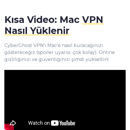
Kısa Video: Mac
VPN
Nasıl Yüklenir
CyberGhost VPN'i Mac'e nasıl kuracağınızı
göstereceğiz (spoiler uyarısı: çok kolay). Online
gizliliğinizi ve güvenliğinizi şimdi yükseltin!