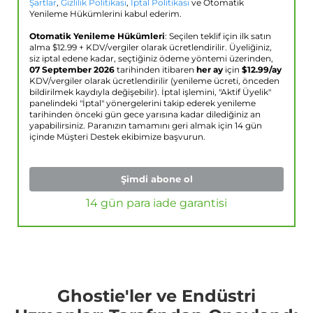
Şartlar
,
Gizlilik Politikası
,
İptal Politikası
ve Otomatik
Yenileme Hükümlerini kabul ederim.
Otomatik Yenileme Hükümleri
: Seçilen teklif için ilk satın
alma $
12.99
+ KDV/vergiler olarak ücretlendirilir. Üyeliğiniz,
siz iptal edene kadar, seçtiğiniz ödeme yöntemi üzerinden,
07 September 2026
tarihinden itibaren
her ay
için
$
12.99
/ay
KDV/vergiler olarak ücretlendirilir (yenileme ücreti, önceden
bildirilmek kaydıyla değişebilir). İptal işlemini, "Aktif Üyelik"
panelindeki "İptal" yönergelerini takip ederek yenileme
tarihinden önceki gün gece yarısına kadar dilediğiniz an
yapabilirsiniz. Paranızın tamamını geri almak için 14 gün
içinde Müşteri Destek ekibimize başvurun.
Şimdi abone ol
14 gün para iade garantisi
Ghostie'ler ve Endüstri