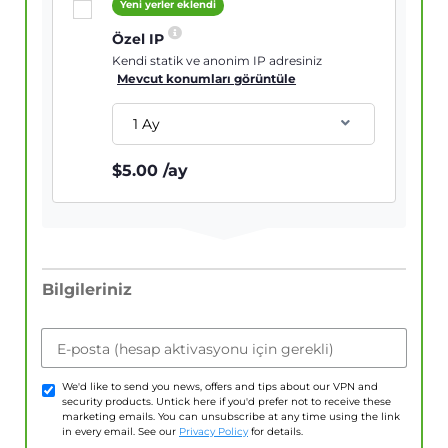
Yeni yerler eklendi
Özel IP
Kendi statik ve anonim IP adresiniz
Mevcut konumları görüntüle
1 Ay
$
5.00
/ay
Bilgileriniz
E-posta (hesap aktivasyonu için gerekli)
We'd like to send you news, offers and tips about our VPN and
security products. Untick here if you'd prefer not to receive these
marketing emails. You can unsubscribe at any time using the link
in every email. See our
Privacy Policy
for details.