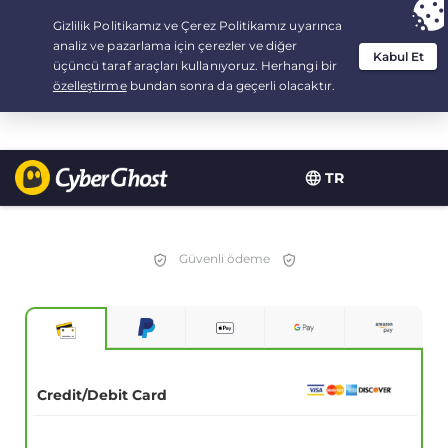
Your choice:
The Best Deal
for 2.1666666666667-years at $
2.19
/month
TR
Güvenli ödeme
Credit/Debit Card