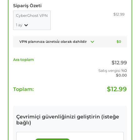
Sipariş Özeti
$12.99
CyberGhost VPN
1 ay
VPN planınıza ücretsi̇z olarak dahildir
$0
Ara toplam
$
12.99
Satış vergisi
%0
$
0.00
$
12.99
Toplam:
Çevrimiçi güvenliğinizi geliştirin (isteğe
bağlı)