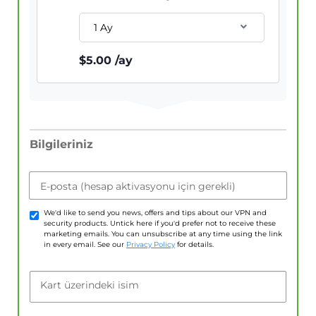
1 Ay
$
5.00
/ay
Bilgileriniz
E-posta (hesap aktivasyonu için gerekli)
We'd like to send you news, offers and tips about our VPN and
security products. Untick here if you'd prefer not to receive these
marketing emails. You can unsubscribe at any time using the link
in every email. See our
Privacy Policy
for details.
Kart üzerindeki isim