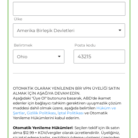
Ülke
Belirtmek
Posta kodu
OTOMATİK OLARAK YENİLENEN BİR VPN ÜYELİĞİ SATIN
ALMAK İÇİN AŞAĞIYA DEVAM EDİN.
Aşağıdaki "Üye Ol" butonuna basarak, ABD'de ikamet
edenler için bağlayıcı tahkim gerektiren uyuşmazlık çözüm
maddesi dahil olmak üzere, aşağıda belirtilen
Hüküm ve
Şartlar
,
Gizlilik Politikası
,
İptal Politikası
ve Otomatik
Yenileme Hükümlerini kabul ederim.
Otomatik Yenileme Hükümleri
: Seçilen teklif için ilk satın
alma $
12.99
+ KDV/vergiler olarak ücretlendirilir. Üyeliğiniz,
siz iptal edene kadar, seçtiğiniz ödeme yöntemi üzerinden,