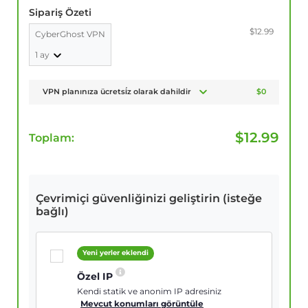
Sipariş Özeti
$12.99
CyberGhost VPN
1 ay
VPN planınıza ücretsi̇z olarak dahildir
$0
$
12.99
Toplam:
Çevrimiçi güvenliğinizi geliştirin (isteğe
bağlı)
Yeni yerler eklendi
Özel IP
Kendi statik ve anonim IP adresiniz
Mevcut konumları görüntüle