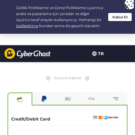
Your choice:
The Best Deal
for 3.3333333333333-years at $
2.23
/month
TR
Güvenli ödeme
Credit/Debit Card