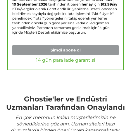
10 September 2026
tarihinden itibaren
her ay
için
$
12.99
/ay
KDV/vergiler olarak ücretlendirilir (yenileme ücreti, önceden
bildirilmek kaydıyla değişebilir). İptal işlemini, "Aktif Üyelik"
panelindeki "İptal" yönergelerini takip ederek yenileme
tarihinden önceki gün gece yarısına kadar dilediğiniz an
yapabilirsiniz. Paranızın tamamını geri almak için 14 gün
içinde Müşteri Destek ekibimize başvurun.
Şimdi abone ol
14 gün para iade garantisi
Ghostie'ler ve Endüstri
Uzmanları Tarafından Onaylandı
En çok memnun kalan müşterilerimizin ne
söylediklerine göz atın. Uzman siteleri bazı
durumlarda bizden öneri ücreti kazanmaktadır.