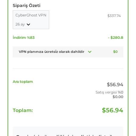
Sipariş Özeti
CyberGhost VPN
$337.74
26 ay
İndirim %83
- $280.8
VPN planınıza ücretsi̇z olarak dahildir
$0
Ara toplam
$
56.94
Satış vergisi
%0
$
0.00
$
56.94
Toplam: