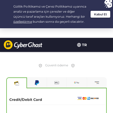
Your choice:
The Best Deal
for 2.1666666666667-years at $
2.19
/month
TR
Güvenli ödeme
Credit/Debit Card