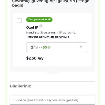
Çevrimiçi güvenliğinizi geliştirin (isteğe
bağlı)
Yeni yerler eklendi
Özel IP
Kendi statik ve anonim IP adresiniz
Mevcut konumları görüntüle
2 Yıl
-
-
50
%
$
2.50
/ay
Bilgileriniz
E-posta (hesap aktivasyonu için gerekli)