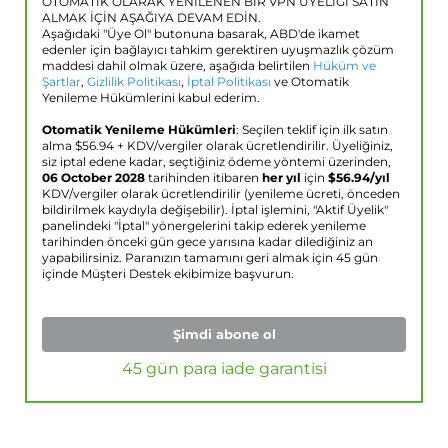
OTOMATİK OLARAK YENİLENEN BİR VPN ÜYELİĞİ SATIN
ALMAK İÇİN AŞAĞIYA DEVAM EDİN.
Aşağıdaki "Üye Ol" butonuna basarak, ABD'de ikamet
edenler için bağlayıcı tahkim gerektiren uyuşmazlık çözüm
maddesi dahil olmak üzere, aşağıda belirtilen
Hüküm ve
Şartlar
,
Gizlilik Politikası
,
İptal Politikası
ve Otomatik
Yenileme Hükümlerini kabul ederim.
Otomatik Yenileme Hükümleri
: Seçilen teklif için ilk satın
alma $
56.94
+ KDV/vergiler olarak ücretlendirilir. Üyeliğiniz,
siz iptal edene kadar, seçtiğiniz ödeme yöntemi üzerinden,
06 October 2028
tarihinden itibaren
her yıl
için
$
56.94
/yıl
KDV/vergiler olarak ücretlendirilir (yenileme ücreti, önceden
bildirilmek kaydıyla değişebilir). İptal işlemini, "Aktif Üyelik"
panelindeki "İptal" yönergelerini takip ederek yenileme
tarihinden önceki gün gece yarısına kadar dilediğiniz an
yapabilirsiniz. Paranızın tamamını geri almak için 45 gün
içinde Müşteri Destek ekibimize başvurun.
Şimdi abone ol
45 gün para iade garantisi