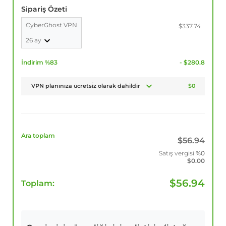
Sipariş Özeti
CyberGhost VPN
$337.74
26 ay
İndirim %83
- $280.8
VPN planınıza ücretsi̇z olarak dahildir
$0
Ara toplam
$
56.94
Satış vergisi
%0
$
0.00
$
56.94
Toplam: