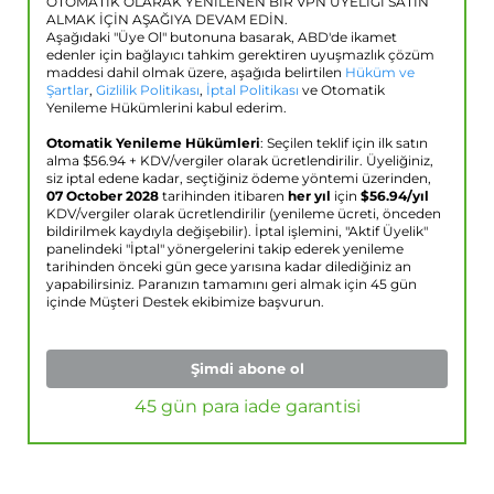
OTOMATİK OLARAK YENİLENEN BİR VPN ÜYELİĞİ SATIN
ALMAK İÇİN AŞAĞIYA DEVAM EDİN.
Aşağıdaki "Üye Ol" butonuna basarak, ABD'de ikamet
edenler için bağlayıcı tahkim gerektiren uyuşmazlık çözüm
maddesi dahil olmak üzere, aşağıda belirtilen
Hüküm ve
Şartlar
,
Gizlilik Politikası
,
İptal Politikası
ve Otomatik
Yenileme Hükümlerini kabul ederim.
Otomatik Yenileme Hükümleri
: Seçilen teklif için ilk satın
alma $
56.94
+ KDV/vergiler olarak ücretlendirilir. Üyeliğiniz,
siz iptal edene kadar, seçtiğiniz ödeme yöntemi üzerinden,
07 October 2028
tarihinden itibaren
her yıl
için
$
56.94
/yıl
KDV/vergiler olarak ücretlendirilir (yenileme ücreti, önceden
bildirilmek kaydıyla değişebilir). İptal işlemini, "Aktif Üyelik"
panelindeki "İptal" yönergelerini takip ederek yenileme
tarihinden önceki gün gece yarısına kadar dilediğiniz an
yapabilirsiniz. Paranızın tamamını geri almak için 45 gün
içinde Müşteri Destek ekibimize başvurun.
Şimdi abone ol
45 gün para iade garantisi