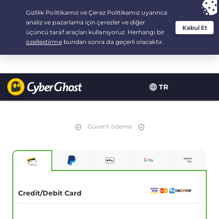
Your choice:
The Best Deal
for 2.1666666666667-years at $
2.19
/month
TR
Güvenli ödeme
Credit/Debit Card