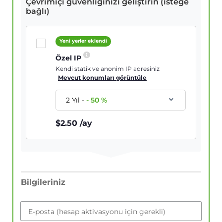
Çevrimiçi güvenliğinizi geliştirin (isteğe
bağlı)
Yeni yerler eklendi
Özel IP
Kendi statik ve anonim IP adresiniz
Mevcut konumları görüntüle
2 Yıl
-
-
50
%
$
2.50
/ay
Bilgileriniz
E-posta (hesap aktivasyonu için gerekli)