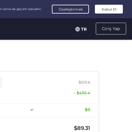
Giriş Yap
TR
$519.6
- $430.4
$0
$
89.31