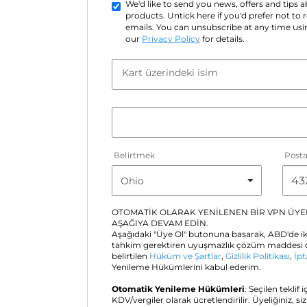
We'd like to send you news, offers and tips
products. Untick here if you'd prefer not to
emails. You can unsubscribe at any time usin
our
Privacy Policy
for details.
Kart üzerindeki isim
Belirtmek
Post
OTOMATİK OLARAK YENİLENEN BİR VPN ÜYEL
AŞAĞIYA DEVAM EDİN.
Aşağıdaki "Üye Ol" butonuna basarak, ABD'de ik
tahkim gerektiren uyuşmazlık çözüm maddesi d
belirtilen
Hüküm ve Şartlar
,
Gizlilik Politikası
,
İpt
Yenileme Hükümlerini kabul ederim.
Otomatik Yenileme Hükümleri
: Seçilen teklif 
KDV/vergiler olarak ücretlendirilir. Üyeliğiniz, si