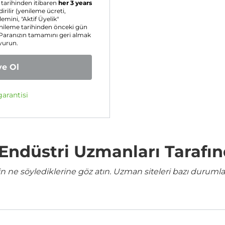
tarihinden itibaren
her 3 years
rilir (yenileme ücreti,
lemini, "Aktif Üyelik"
yenileme tarihinden önceki gün
z. Paranızın tamamını geri almak
vurun.
ye Ol
arantisi
e Endüstri Uzmanları Tarafı
ne söylediklerine göz atın. Uzman siteleri bazı durumla