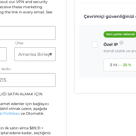
 about our VPN and security
 receive these marketing
g the link in every email. See
Çevrimiçi güvenliğinizi g
Yeni yerler eklendi
Ülke
Özel IP
Kendi statik ve a
3 Yıl
-
-
25
%
a kodu
İĞİ SATIN ALMAK İÇİN
amet edenler için bağlayıcı
ahil olmak üzere, aşağıda
al Politikası
ve Otomatik
için ilk satın alma $
89.31
+
z iptal edene kadar, seçtiğiniz