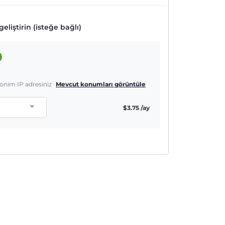
eliştirin (isteğe bağlı)
nonim IP adresiniz
Mevcut konumları görüntüle
$
3.75
/ay