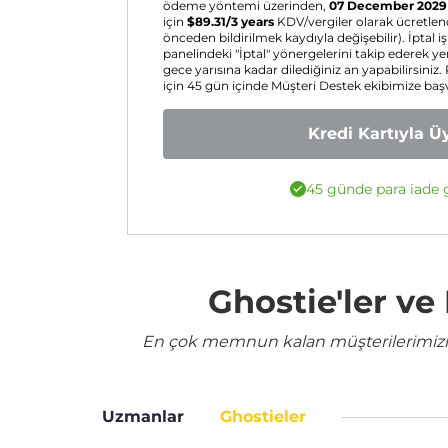
ödeme yöntemi üzerinden,
07 December 2029
için
$
89.31
/3 years
KDV/vergiler olarak ücretlendi
önceden bildirilmek kaydıyla değişebilir). İptal iş
panelindeki "İptal" yönergelerini takip ederek 
gece yarısına kadar dilediğiniz an yapabilirsini
için 45 gün içinde Müşteri Destek ekibimize baş
Kredi Kartıyla Ü
45 günde para iade g
Ghostie'ler v
En çok memnun kalan müşterilerimizin 
Uzmanlar
Ghostieler