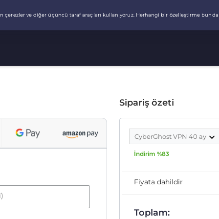
Sipariş özeti
CyberGhost VPN 40 ay
İndirim %83
Fiyata dahildir
i)
Toplam: