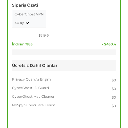
Sipariş Özeti
CyberGhost VPN
40 ay
$519.6
İndirim %83
- $430.4
Ücretsiz Dahil Olanlar
Privacy Guard’a Erişim
$0
CyberGhost ID Guard
$0
CyberGhost Mac Cleaner
$0
NoSpy Sunuculara Erişim
$0