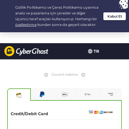
Your choice:
The Best Deal
for 3.3333333333333-years at $
2.23
/month
TR
Güvenli ödeme
Credit/Debit Card