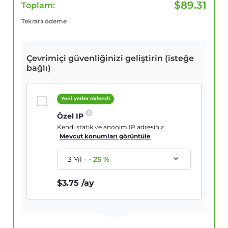
$
89.31
Toplam:
Tekrarlı ödeme
Çevrimiçi güvenliğinizi geliştirin (isteğe
bağlı)
Yeni yerler eklendi
Özel IP
Kendi statik ve anonim IP adresiniz
Mevcut konumları görüntüle
3 Yıl
-
-
25
%
$
3.75
/ay