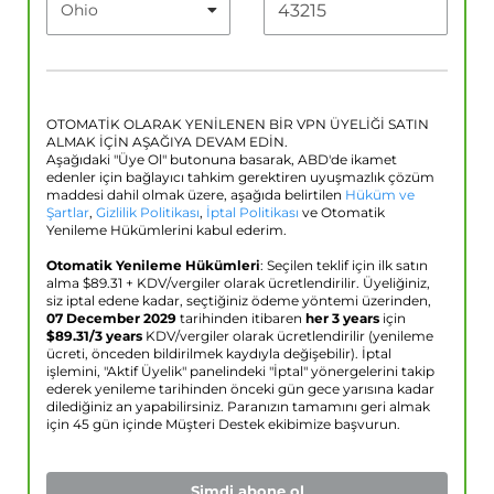
OTOMATİK OLARAK YENİLENEN BİR VPN ÜYELİĞİ SATIN
ALMAK İÇİN AŞAĞIYA DEVAM EDİN.
Aşağıdaki "Üye Ol" butonuna basarak, ABD'de ikamet
edenler için bağlayıcı tahkim gerektiren uyuşmazlık çözüm
maddesi dahil olmak üzere, aşağıda belirtilen
Hüküm ve
Şartlar
,
Gizlilik Politikası
,
İptal Politikası
ve Otomatik
Yenileme Hükümlerini kabul ederim.
Otomatik Yenileme Hükümleri
: Seçilen teklif için ilk satın
alma $
89.31
+ KDV/vergiler olarak ücretlendirilir. Üyeliğiniz,
siz iptal edene kadar, seçtiğiniz ödeme yöntemi üzerinden,
07 December 2029
tarihinden itibaren
her 3 years
için
$
89.31
/3 years
KDV/vergiler olarak ücretlendirilir (yenileme
ücreti, önceden bildirilmek kaydıyla değişebilir). İptal
işlemini, "Aktif Üyelik" panelindeki "İptal" yönergelerini takip
ederek yenileme tarihinden önceki gün gece yarısına kadar
dilediğiniz an yapabilirsiniz. Paranızın tamamını geri almak
için 45 gün içinde Müşteri Destek ekibimize başvurun.
Şimdi abone ol