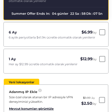
otomatik olarak yenilenir
Summer Offer Ends In:
04
günler
22
Sa
:
58
Dk
:
06
Sn
$
6.99
6 Ay
/ay
6 aylık periyotlarla
$41.94
ücretle otomatik olarak yenilenir
$
12.99
1 Ay
/ay
Her ay
$12.99
ücretle otomatik olarak yenilenir
Yeni lokasyonlar
Adanmış IP Ekle
Size özel olarak atanan bir IP adresiyle VPN
$
5.00
/ay
deneyiminizi yükseltin.
$
2.50
/ay
Mevcut konumları görüntüle