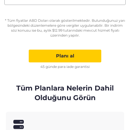
* Tüm fiyatlar ABD Doları olarak gösterilmektedir. Bulunduğunuz yarı
bölgesindeki düzenlemelere göre vergiler uygulanabilir. Bir indirim
söz konusu ise bu, aylık
$
12.99
tutarındaki mevcut hizmet fiyatı
üzerinden yapılır.
Planı al
45 günde para iade garantisi
Tüm Planlara Nelerin Dahil
Olduğunu Görün