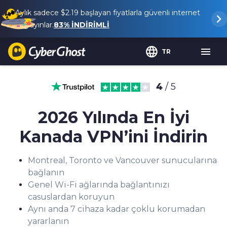
Aylık sadece
$2.19
başlayan fiyatlarla güvenli internet
ve yayınlar.
83%
İNDİRİMLİ
TR
4
/ 5
2026 Yılında En İyi
Kanada VPN’ini İndirin
Montreal, Toronto ve Vancouver sunucularına
bağlanın
Genel Wi-Fi ağlarında bağlantınızı
casuslardan koruyun
Aynı anda 7 cihaza kadar çoklu korumadan
yararlanın