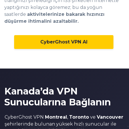
trafiğinizi şifrelediği için İSS şirketleri internette
yaptığınızı kolayca göremez; bu da yoğun
saatlerde
aktivitelerinize bakarak hızınızı
düşürme ihtimalini azaltabilir.
CyberGhost VPN Al
Kanada’da VPN
Sunucularına Bağlanın
CyberGhost VPN
Montreal
,
Toronto
ve
Vancouver
şehirlerinde bulunan yüksek hızlı sunucular ile