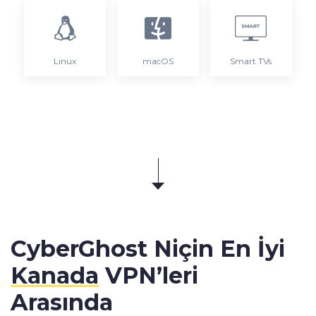
Linux
macOS
Smart TVs
CyberGhost Niçin En İyi
Kanada
VPN’leri
Arasında