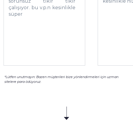
sorunsuz tıkır tıkır
kesinlikle hı
çalışıyor. bu v.p.n kesinlikle
süper
*Lütfen unutmayın: Bazen müşterileri bize yönlendirmeleri için uzman
sitelere para ödüyoruz.