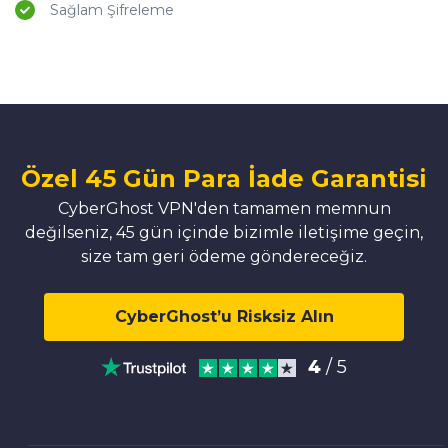
Sağlam Şifreleme
Özel 45 Gün Para İade Garantisi
CyberGhost VPN'den tamamen memnun
değilseniz, 45 gün içinde bizimle iletişime geçin,
size tam geri ödeme göndereceğiz.
CyberGhost’u Risksiz Alın
4
/ 5