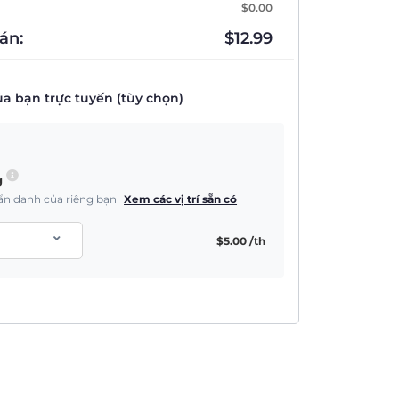
$
0.00
án:
$
12.99
a bạn trực tuyến (tùy chọn)
g
à ẩn danh của riêng bạn
Xem các vị trí sẵn có
$
5.00
/th