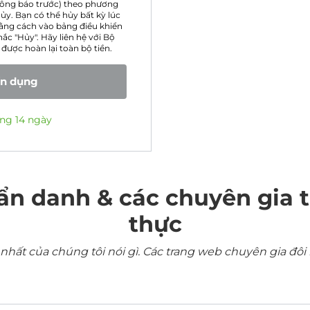
thông báo trước) theo phương
ủy. Bạn có thể hủy bất kỳ lúc
ằng cách vào bảng điều khiển
ắc "Hủy". Hãy liên hệ với Bộ
được hoàn lại toàn bộ tiền.
ín dụng
ng 14 ngày
ẩn danh & các chuyên gia 
thực
ất của chúng tôi nói gì. Các trang web chuyên gia đôi 