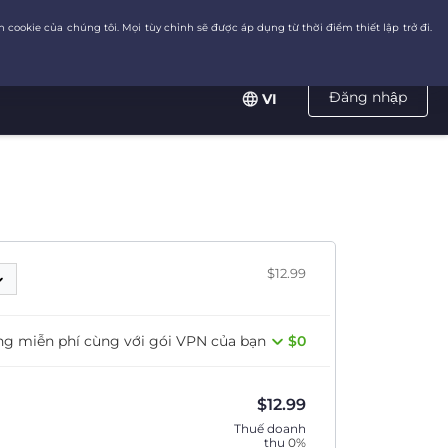
Đăng nhập
VI
$12.99
ng miễn phí cùng với gói VPN của bạn
$0
$
12.99
Thuế doanh
thu
0%