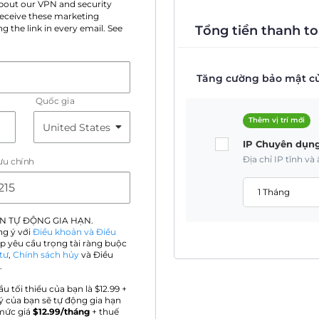
 about our VPN and security
 receive these marketing
Tổng tiền thanh to
g the link in every email. See
Tăng cường bảo mật củ
Quốc gia
Thêm vị trí mới
IP Chuyên dụn
Địa chỉ IP tĩnh v
ưu chính
1 Tháng
N TỰ ĐỘNG GIA HẠN.
ng ý với
Điều khoản và Điều
p yêu cầu trọng tài ràng buộc
tư
,
Chính sách hủy
và Điều
.
ầu tối thiểu của bạn là $
12.99
+
ý của bạn sẽ tự động gia hạn
mức giá
$
12.99
/tháng
+ thuế