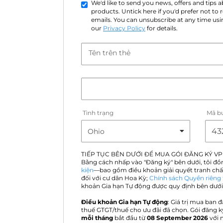
We'd like to send you news, offers and tips
products. Untick here if you'd prefer not to
emails. You can unsubscribe at any time usin
our
Privacy Policy
for details.
Tên trên thẻ
Tình trạng
Mã b
TIẾP TỤC BÊN DƯỚI ĐỂ MUA GÓI ĐĂNG KÝ VP
Bằng cách nhấp vào "Đăng ký" bên dưới, tôi đồ
kiện
—bao gồm điều khoản giải quyết tranh chấ
đối với cư dân Hoa Kỳ;
Chính sách Quyền riêng 
khoản Gia hạn Tự động được quy định bên dưới
Điều khoản Gia hạn Tự động
: Giá trị mua ban đ
thuế GTGT/thuế cho ưu đãi đã chọn. Gói đăng k
mỗi tháng
bắt đầu từ
08 September 2026
với 