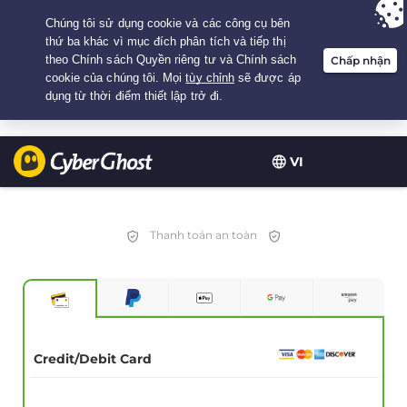
Your choice:
The Best Deal
for 3.3333333333333-years at $
2.23
/month
VI
Thanh toán an toàn
Credit/Debit Card