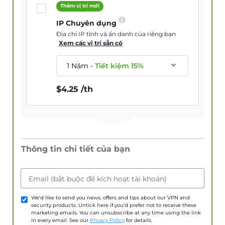
Thêm vị trí mới
IP Chuyên dụng
Địa chỉ IP tĩnh và ẩn danh của riêng bạn
Xem các vị trí sẵn có
1 Năm
-
Tiết kiệm
15
%
$
4.25
/th
Thông tin chi tiết của bạn
Email (bắt buộc để kích hoạt tài khoản)
We'd like to send you news, offers and tips about our VPN and
security products. Untick here if you'd prefer not to receive these
marketing emails. You can unsubscribe at any time using the link
in every email. See our
Privacy Policy
for details.