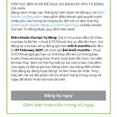
TIẾP TỤC BÊN DƯỚI ĐỂ MUA GÓI ĐĂNG KÝ VPN TỰ ĐỘNG
GIA HẠN.
Bằng cách nhấp vào "Đăng ký" bên dưới, tôi đồng ý với
Điều
khoản và Điều kiện
—bao gồm điều khoản giải quyết tranh
chấp yêu cầu trọng tài ràng buộc đối với cư dân Hoa Kỳ;
Chính sách Quyền riêng tư
,
Chính sách hủy
và Điều khoản
Gia hạn Tự động được quy định bên dưới.
Điều khoản Gia hạn Tự động
: Giá trị mua ban đầu tối thiểu
của bạn là $
41.94
+ thuế GTGT/thuế cho ưu đãi đã chọn. Gói
đăng ký của bạn sẽ tự động gia hạn
mỗi 6 months
bắt đầu
từ
07 February 2027
với mức giá
$
41.94
/6 months
+ thuế
GTGT/thuế (giá gia hạn có thể thay đổi khi có thông báo
trước) theo phương thức thanh toán bạn đã chọn cho đến
khi bạn hủy. Bạn có thể hủy bất kỳ lúc nào trước nửa đêm
của ngày tự động gia hạn bằng cách vào bảng điều khiển
"Gói đăng ký đang hoạt động" và làm theo lời nhắc "Hủy".
Hãy liên hệ với Bộ phận Hỗ trợ khách hàng trong vòng 45
ngày để được hoàn lại toàn bộ tiền.
Đăng ký ngay
Đảm bảo hoàn tiền trong 45 ngày