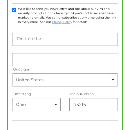
We'd like to send you news, offers and tips about our VPN and
security products. Untick here if you'd prefer not to receive these
marketing emails. You can unsubscribe at any time using the link
in every email. See our
Privacy Policy
for details.
Tên trên thẻ
Quốc gia
Tình trạng
Mã bưu chính