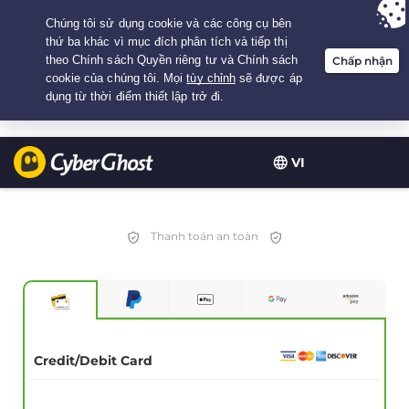
Your choice:
The Best Deal
for 2.1666666666667-years at $
2.19
/month
VI
Thanh toán an toàn
Credit/Debit Card