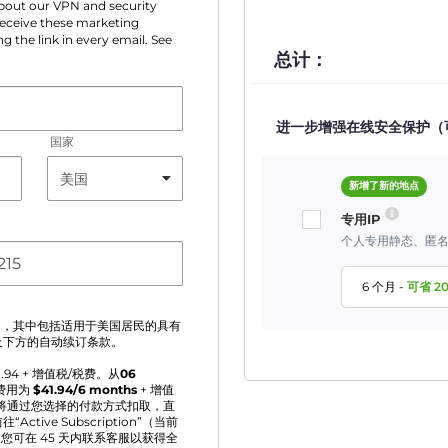
 about our VPN and security
 receive these marketing
g the link in every email. See
总计：
进一步增强在线安全保护（
国家
新增了新的地点
专用IP
个人专用静态、匿名
6 个月
-
可省
2
》
，其中包括适用于美国居民的具有
及下方的自动续订条款。
1.94
+ 增值税/税费。从
06
费用为
$
41.94
/6 months
+ 增值
将通过您选择的付款方式扣取，直
ve Subscription”（当前
您可在 45 天内联系客服以获得全