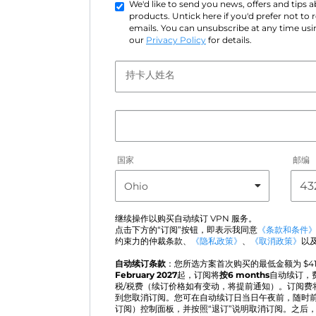
We'd like to send you news, offers and tips
products. Untick here if you'd prefer not to
emails. You can unsubscribe at any time usin
our
Privacy Policy
for details.
持卡人姓名
国家
邮编
继续操作以购买自动续订 VPN 服务。
点击下方的“订阅”按钮，即表示我同意
《条款和条件
约束力的仲裁条款、
《隐私政策》
、
《取消政策》
以
自动续订条款
：您所选方案首次购买的最低金额为 $
4
February 2027
起，订阅将
按6 months
自动续订，
税/税费（续订价格如有变动，将提前通知）。订阅费
到您取消订阅。您可在自动续订日当日午夜前，随时前往“Acti
订阅）控制面板，并按照“退订”说明取消订阅。之后，