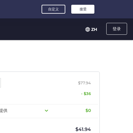
登录
ZH
$77.94
- $36
提供
$0
$
41.94