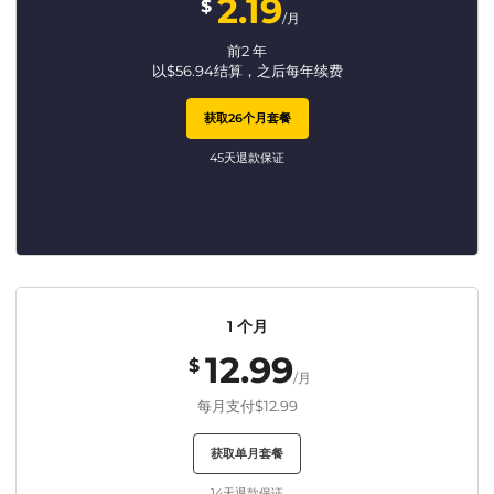
2.19
$
/月
前2 年
以
$
56.94
结算，之后每年续费
获取26个月套餐
45天退款保证
1 个月
12.99
$
/月
每月支付
$12.99
获取单月套餐
14天退款保证