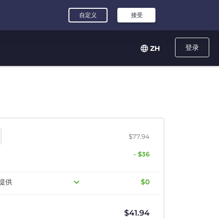
登录
ZH
$77.94
- $36
提供
$0
$
41.94