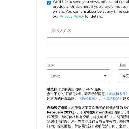
We'd like to send you news, offers and tips
products. Untick here if you'd prefer not to
emails. You can unsubscribe at any time usin
our
Privacy Policy
for details.
持卡人姓名
国家
邮编
继续操作以购买自动续订 VPN 服务。
点击下方的“订阅”按钮，即表示我同意
《条款和条件
约束力的仲裁条款、
《隐私政策》
、
《取消政策》
以
自动续订条款
：您所选方案首次购买的最低金额为 $
4
February 2027
起，订阅将
按6 months
自动续订，
税/税费（续订价格如有变动，将提前通知）。订阅费
到您取消订阅。您可在自动续订日当日午夜前，随时前往“Acti
订阅）控制面板，并按照“退订”说明取消订阅。之后，