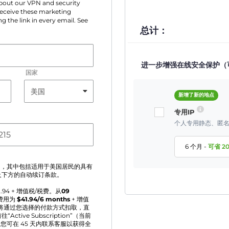
 about our VPN and security
 receive these marketing
g the link in every email. See
总计：
进一步增强在线安全保护（
国家
新增了新的地点
专用IP
个人专用静态、匿名
6 个月
-
可省
2
》
，其中包括适用于美国居民的具有
及下方的自动续订条款。
1.94
+ 增值税/税费。从
09
费用为
$
41.94
/6 months
+ 增值
将通过您选择的付款方式扣取，直
ve Subscription”（当前
您可在 45 天内联系客服以获得全