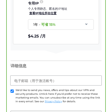
专用IP
个人专用静态、匿名的IP地址
查看IP地址所在位置
1年
-
可省
15
%
$
4.25
/月
详细信息
电子邮箱（用于激活账号）
We'd like to send you news, offers and tips about our VPN and
security products. Untick here if you'd prefer not to receive these
marketing emails. You can unsubscribe at any time using the link
in every email. See our
Privacy Policy
for details.