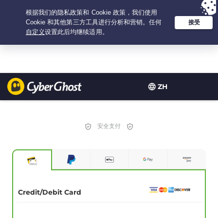
Your choice:
The Best Deal
for 3.3333333333333-years at $
2.23
/month
ZH
安全支付
Credit/Debit Card