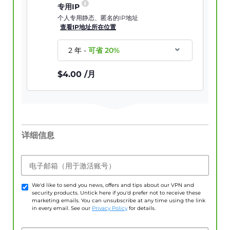
专用IP
个人专用静态、匿名的IP地址
查看IP地址所在位置
2 年
-
可省
20
%
$
4.00
/月
详细信息
电子邮箱（用于激活账号）
We'd like to send you news, offers and tips about our VPN and
security products. Untick here if you'd prefer not to receive these
marketing emails. You can unsubscribe at any time using the link
in every email. See our
Privacy Policy
for details.