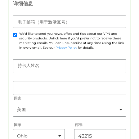
详细信息
电子邮箱（用于激活账号）
We'd like to send you news, offers and tips about our VPN and
security products. Untick here if you'd prefer not to receive these
marketing emails. You can unsubscribe at any time using the link
in every email. See our
Privacy Policy
for details.
持卡人姓名
国家
国家
邮编