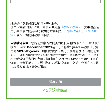
继续操作以购买自动续订 VPN 服务。
点击下方的“订阅”按钮，即表示我同意
《条款和条件》
，其中包括适
用于美国居民的具有约束力的仲裁条款、
《隐私政策》
、
《取消政
策》
以及下方的自动续订条款。
自动续订条款
：您所选方案首次购买的最低金额为 $
89.31
+ 增值税/
税费。从
08 December 2029
起，订阅将
按3 years
自动续订，费
用为
$
89.31
/3 years
+ 增值税/税费（续订价格如有变动，将提前通
知）。订阅费将通过您选择的付款方式扣取，直到您取消订阅。您可
在自动续订日当日午夜前，随时前往“Active Subscription”（当前
订阅）控制面板，并按照“退订”说明取消订阅。之后，您可在 45 天
内联系客服以获得全额退款。
现在订阅
45天退款保证