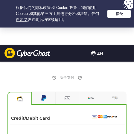
Your choice:
The Best Deal
for 3.3333333333333-years at $
2.23
/month
ZH
安全支付
Credit/Debit Card