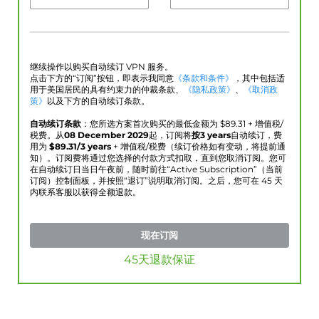
继续操作以购买自动续订 VPN 服务。
点击下方的“订阅”按钮，即表示我同意
《条款和条件》
，其中包括适
用于美国居民的具有约束力的仲裁条款、
《隐私政策》
、
《取消政
策》
以及下方的自动续订条款。
自动续订条款
：您所选方案首次购买的最低金额为 $
89.31
+ 增值税/
税费。从
08 December 2029
起，订阅将
按3 years
自动续订，费
用为
$
89.31
/3 years
+ 增值税/税费（续订价格如有变动，将提前通
知）。订阅费将通过您选择的付款方式扣取，直到您取消订阅。您可
在自动续订日当日午夜前，随时前往“Active Subscription”（当前
订阅）控制面板，并按照“退订”说明取消订阅。之后，您可在 45 天
内联系客服以获得全额退款。
现在订阅
45天退款保证