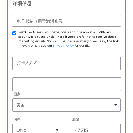
详细信息
电子邮箱（用于激活账号）
We'd like to send you news, offers and tips about our VPN and
security products. Untick here if you'd prefer not to receive these
marketing emails. You can unsubscribe at any time using the link
in every email. See our
Privacy Policy
for details.
持卡人姓名
国家
国家
邮编