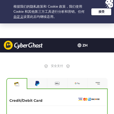
Your choice:
The Best Deal
for 3.3333333333333-years at $
2.23
/month
ZH
安全支付
Credit/Debit Card