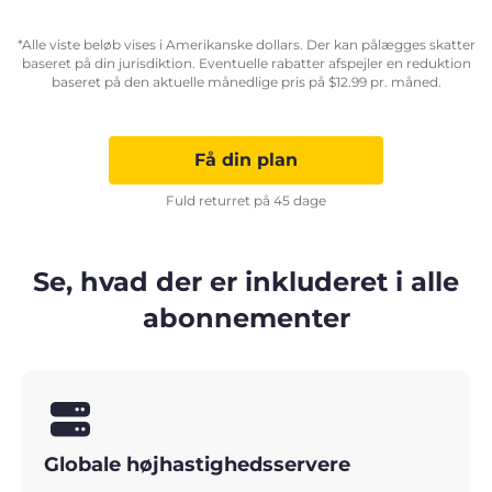
*Alle viste beløb vises i Amerikanske dollars. Der kan pålægges skatter
baseret på din jurisdiktion. Eventuelle rabatter afspejler en reduktion
baseret på den aktuelle månedlige pris på
$
12.99
pr. måned.
Få din plan
Fuld returret på 45 dage
Se, hvad der er inkluderet i alle
abonnementer
Globale højhastighedsservere