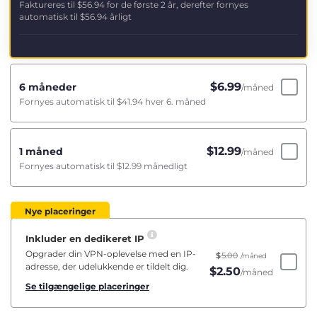
Faktureres til
$56.94
for de første 2 år, derefter fornyes
automatisk til
$56.94
årligt
$
6.99
6 måneder
/måned
Fornyes automatisk til
$41.94
hver 6. måned
$
12.99
1 måned
/måned
Fornyes automatisk til
$12.99
månedligt
Nye placeringer
Inkluder en dedikeret IP
Opgrader din VPN-oplevelse med en IP-
$
5.00
/måned
adresse, der udelukkende er tildelt dig.
$
2.50
/måned
Se tilgængelige placeringer