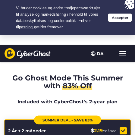
Your choice:
The Best Deal
for 2.1666666666667-years at $
2.19
/month
DA
Slå
navig
til/fra
Go Ghost Mode This Summer
with
83% Off
Included with CyberGhost's 2-year plan
SUMMER DEAL - SAVE 83%
$
2.19
2 År + 2 måneder
/måned