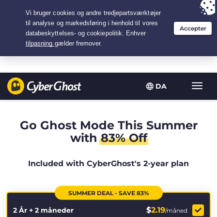
Your choice:
The Best Deal
for 2.1666666666667-years at $
2.19
/month
DA
Slå
navig
til/fra
Go Ghost Mode This Summer
with
83% Off
Included with CyberGhost's 2-year plan
SUMMER DEAL - SAVE 83%
$
2.19
2 År + 2 måneder
/måned