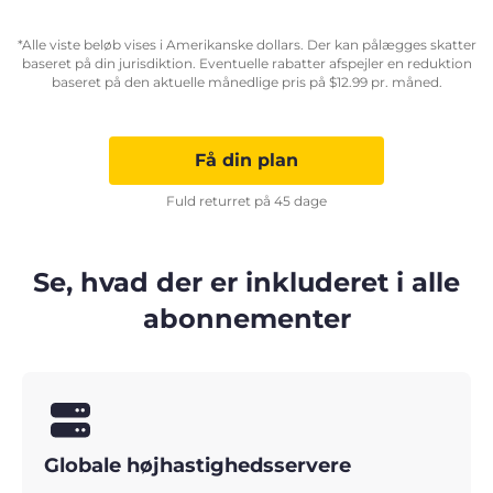
*Alle viste beløb vises i Amerikanske dollars. Der kan pålægges skatter
baseret på din jurisdiktion. Eventuelle rabatter afspejler en reduktion
baseret på den aktuelle månedlige pris på
$
12.99
pr. måned.
Få din plan
Fuld returret på 45 dage
Se, hvad der er inkluderet i alle
abonnementer
Globale højhastighedsservere