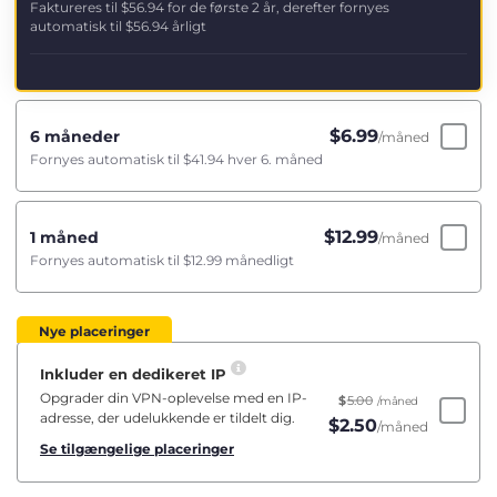
Faktureres til
$56.94
for de første 2 år, derefter fornyes
automatisk til
$56.94
årligt
$
6.99
6 måneder
/måned
Fornyes automatisk til
$41.94
hver 6. måned
$
12.99
1 måned
/måned
Fornyes automatisk til
$12.99
månedligt
Nye placeringer
Inkluder en dedikeret IP
Opgrader din VPN-oplevelse med en IP-
$
5.00
/måned
adresse, der udelukkende er tildelt dig.
$
2.50
/måned
Se tilgængelige placeringer