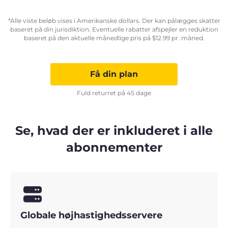
*Alle viste beløb vises i Amerikanske dollars. Der kan pålægges skatter
baseret på din jurisdiktion. Eventuelle rabatter afspejler en reduktion
baseret på den aktuelle månedlige pris på
$
12.99
pr. måned.
Få din plan
Fuld returret på 45 dage
Se, hvad der er inkluderet i alle
abonnementer
Globale højhastighedsservere