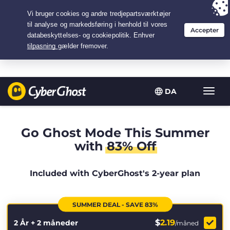
Your choice:
The Best Deal
for 2.1666666666667-years at $
2.19
/month
DA
Slå
navig
til/fra
Go Ghost Mode This Summer
with
83% Off
Included with CyberGhost's 2-year plan
SUMMER DEAL - SAVE 83%
$
2.19
2 År + 2 måneder
/måned