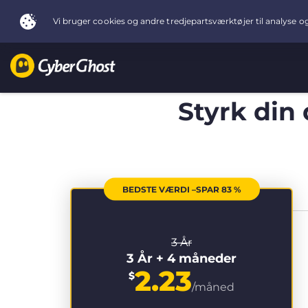
Styrk din
BEDSTE VÆRDI –SPAR 83 %
3 År
3 År + 4 måneder
2.23
$
/måned