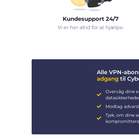
Kundesupport 24/7
Vi er her altid for at hjælpe.
Alle VPN-abon
adgang
til Cy
Overvåg dine e
datasikkerhede
Modtag advarsle
Tjek, om dine 
kompromittere