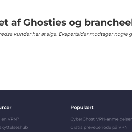
et af Ghosties og branchee
lfredse kunder har at sige. Ekspertsider modtager nogle 
urcer
Populært
r en VPN?
CyberGhost VPN-anmeldelser
skyttelseshub
Gratis prøveperiode på VPN