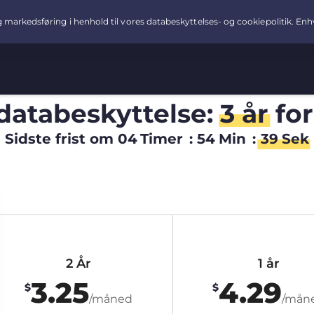
 databeskyttelse:
3 år
fo
Sidste frist om
04
Timer
:
54
Min
:
38
Sek
2 År
1 år
3.25
4.29
$
$
/måned
/mån