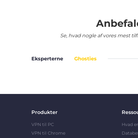
Anbefal
Se, hvad nogle af vores mest ti
Eksperterne
Ghosties
Produkter
Resso
VPN til PC
Hvad e
VPN til Chrome
Databe