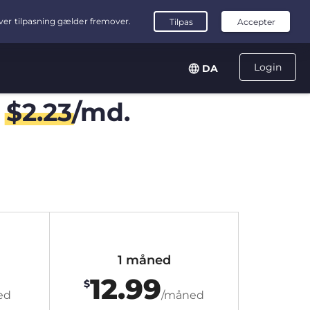
Login
DA
r
$
2.23
/md.
1 måned
12.99
$
ed
/måned