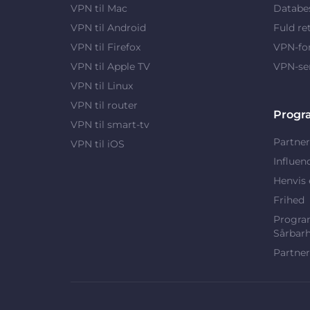
VPN til Mac
Databes
VPN til Android
Fuld re
VPN til Firefox
VPN-fo
VPN til Apple TV
VPN-se
VPN til Linux
VPN til router
Progr
VPN til smart-tv
Partner
VPN til iOS
Influen
Henvis 
Frihed
Program
Sårbar
Partner