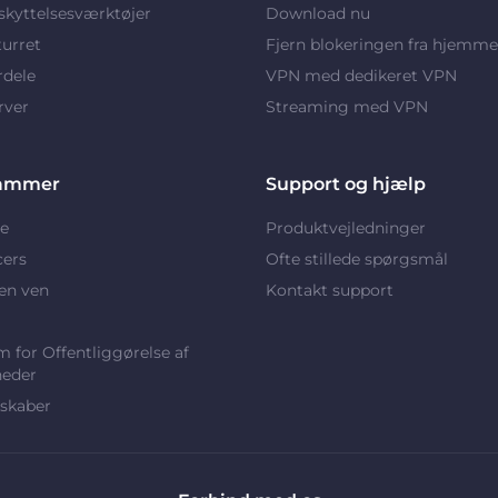
kyttelsesværktøjer
Download nu
turret
Fjern blokeringen fra hjemme
rdele
VPN med dedikeret VPN
rver
Streaming med VPN
ammer
Support og hjælp
e
Produktvejledninger
cers
Ofte stillede spørgsmål
en ven
Kontakt support
 for Offentliggørelse af
heder
skaber