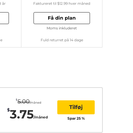
t år
Faktureret til
$12.99
hver måned
Få din plan
Moms inkluderet
ge
Fuld returret på 14 dage
$
5.00
/måned
Tilføj
3.75
$
/måned
Spar
25
%