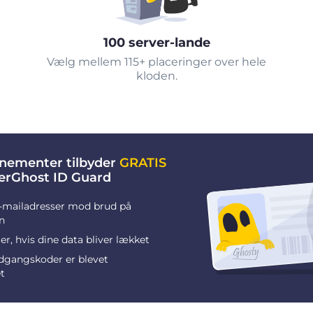
100 server-lande
Vælg mellem 115+ placeringer over hele
kloden.
nementer tilbyder
GRATIS
berGhost ID Guard
-mailadresser mod brud på
n
r, hvis dine data bliver lækket
adgangskoder er blevet
t