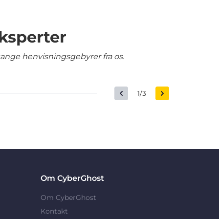
ksperter
gange henvisningsgebyrer fra os.
1/3
Om CyberGhost
Om CyberGhost
Kontakt