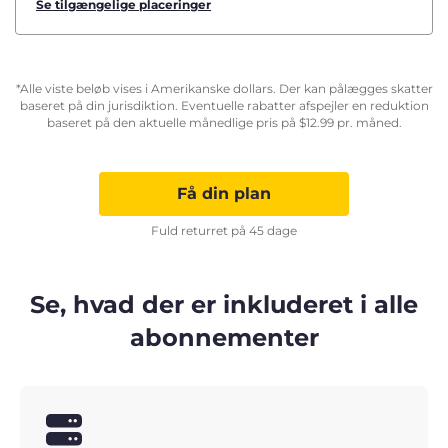
Se tilgængelige placeringer
*Alle viste beløb vises i Amerikanske dollars. Der kan pålægges skatter
baseret på din jurisdiktion. Eventuelle rabatter afspejler en reduktion
baseret på den aktuelle månedlige pris på
$
12.99
pr. måned.
Få din plan
Fuld returret på 45 dage
Se, hvad der er inkluderet i alle
abonnementer