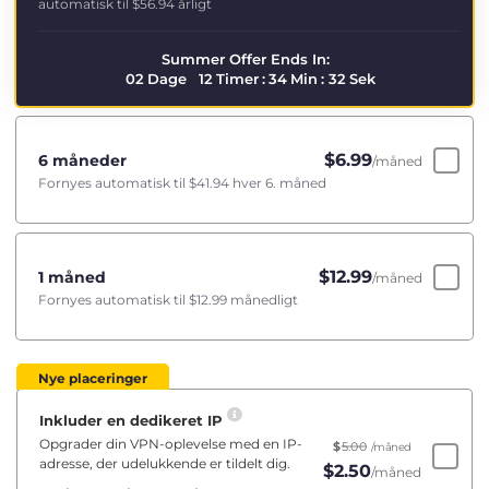
automatisk til
$56.94
årligt
Summer Offer Ends In:
02
Dage
12
Timer
:
34
Min
:
32
Sek
$
6.99
6 måneder
/måned
Fornyes automatisk til
$41.94
hver 6. måned
$
12.99
1 måned
/måned
Fornyes automatisk til
$12.99
månedligt
Nye placeringer
Inkluder en dedikeret IP
Opgrader din VPN-oplevelse med en IP-
$
5.00
/måned
adresse, der udelukkende er tildelt dig.
$
2.50
/måned