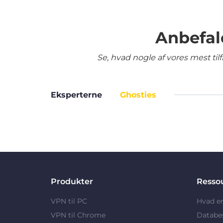
Anbefal
Se, hvad nogle af vores mest ti
Eksperterne
Ghosties
Produkter
Resso
VPN til PC
Hvad e
VPN til Chrome
Databe