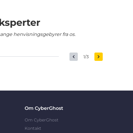
ksperter
gange henvisningsgebyrer fra os.
1/3
Om CyberGhost
Om CyberGhost
Kontakt