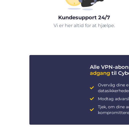
Kundesupport 24/7
Vi er her altid for at hjælpe.
Alle VPN-abon
adgang
til Cy
Overvåg dine e
datasikkerhede
Modtag advarsle
Tjek, om dine 
kompromittere