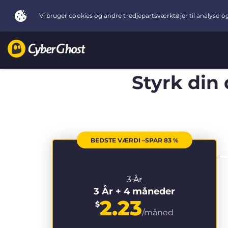
Styrk din
BEDSTE VÆRDI –SPAR 83 %
3 År
3 År + 4 måneder
2.23
$
/måned