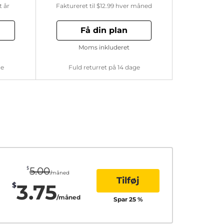
t år
Faktureret til
$12.99
hver måned
Få din plan
Moms inkluderet
ge
Fuld returret på 14 dage
$
5.00
/måned
Tilføj
3.75
$
/måned
Spar
25
%