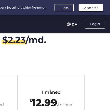
Login
DA
r
$
2.23
/md.
1 måned
12.99
$
ed
/måned