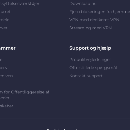
kyttelsesværktøjer
Download nu
turret
Fjern blokeringen fra hjemme
rdele
VPN med dedikeret VPN
rver
Streaming med VPN
ammer
Support og hjælp
e
Produktvejledninger
cers
Ofte stillede spørgsmål
en ven
Kontakt support
 for Offentliggørelse af
heder
skaber