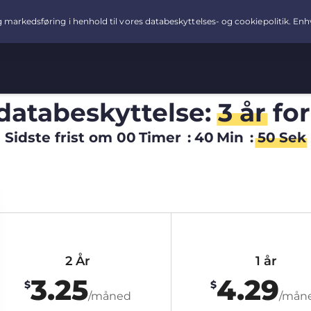
 databeskyttelse:
3 år
fo
Sidste frist om
00
Timer
:
40
Min
:
49
Sek
2 År
1 år
3.25
4.29
$
$
/måned
/mån