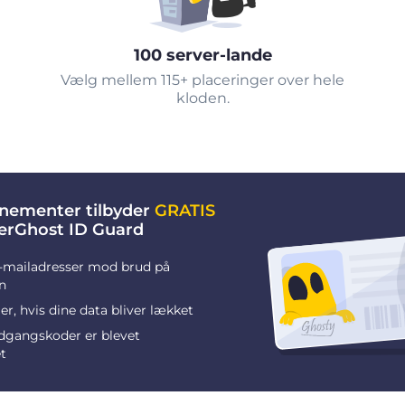
100 server-lande
Vælg mellem 115+ placeringer over hele
kloden.
nementer tilbyder
GRATIS
berGhost ID Guard
-mailadresser mod brud på
n
r, hvis dine data bliver lækket
adgangskoder er blevet
t