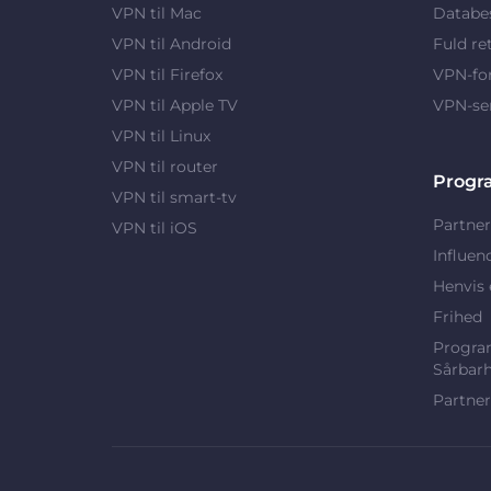
VPN til Mac
Databes
VPN til Android
Fuld re
VPN til Firefox
VPN-fo
VPN til Apple TV
VPN-se
VPN til Linux
VPN til router
Progr
VPN til smart-tv
Partner
VPN til iOS
Influen
Henvis 
Frihed
Program
Sårbar
Partner