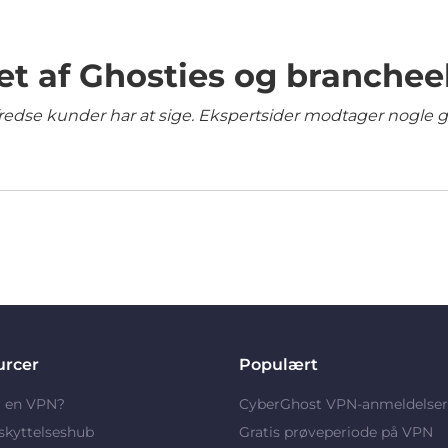
et af Ghosties og branchee
lfredse kunder har at sige. Ekspertsider modtager nogle 
urcer
Populært
r en VPN?
CyberGhost VPN-anmeldelser
skyttelseshub
Gratis prøveperiode på VPN