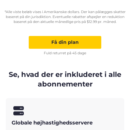
*Alle viste beløb vises i Amerikanske dollars. Der kan pålægges skatter
baseret på din jurisdiktion. Eventuelle rabatter afspejler en reduktion
baseret på den aktuelle månedlige pris på
$
12.99
pr. måned.
Få din plan
Fuld returret på 45 dage
Se, hvad der er inkluderet i alle
abonnementer
Globale højhastighedsservere