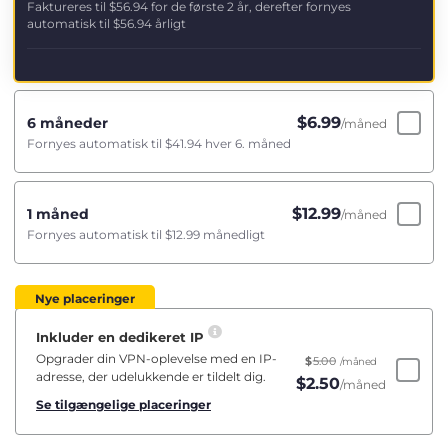
Faktureres til
$56.94
for de første 2 år, derefter fornyes
automatisk til
$56.94
årligt
$
6.99
6 måneder
/måned
Fornyes automatisk til
$41.94
hver 6. måned
$
12.99
1 måned
/måned
Fornyes automatisk til
$12.99
månedligt
Nye placeringer
Inkluder en dedikeret IP
Opgrader din VPN-oplevelse med en IP-
$
5.00
/måned
adresse, der udelukkende er tildelt dig.
$
2.50
/måned
Se tilgængelige placeringer