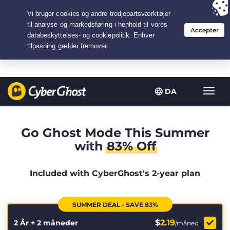
Your choice:
The Best Deal
for 2.1666666666667-years at $
2.19
/month
DA
Slå
navig
til/fra
Go Ghost Mode This Summer
with
83% Off
Included with CyberGhost's 2-year plan
SUMMER DEAL - SAVE 83%
$
2.19
2 År + 2 måneder
/måned