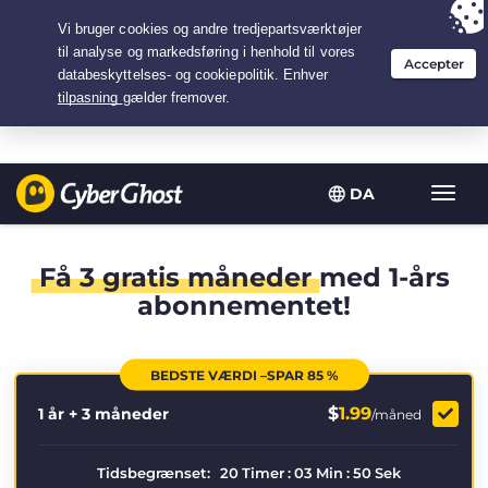
Your choice:
The Best Deal
for 1.25-years at $
1.99
/month
DA
Slå
navig
til/fra
Få 3 gratis måneder
med 1-års
abonnementet!
BEDSTE VÆRDI –SPAR 85 %
$
1.99
1 år + 3 måneder
/måned
Tidsbegrænset:
20
Timer
:
03
Min
:
49
Sek