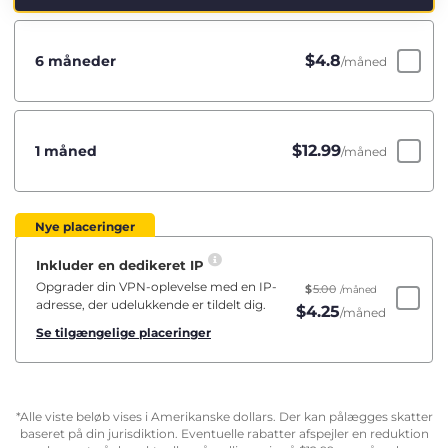
$
4.8
6 måneder
/måned
$
12.99
1 måned
/måned
Nye placeringer
Inkluder en dedikeret IP
Opgrader din VPN-oplevelse med en IP-
$
5.00
/måned
adresse, der udelukkende er tildelt dig.
$
4.25
/måned
Se tilgængelige placeringer
*Alle viste beløb vises i Amerikanske dollars. Der kan pålægges skatter
baseret på din jurisdiktion. Eventuelle rabatter afspejler en reduktion