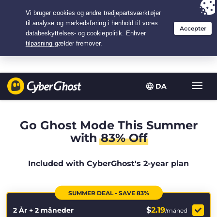
Your choice:
The Best Deal
for 2.1666666666667-years at $
2.19
/month
DA
Slå
navig
til/fra
Go Ghost Mode This Summer
with
83% Off
Included with CyberGhost's 2-year plan
SUMMER DEAL - SAVE 83%
$
2.19
2 År + 2 måneder
/måned