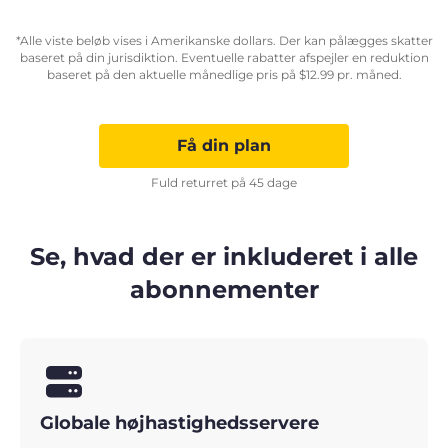
*Alle viste beløb vises i Amerikanske dollars. Der kan pålægges skatter
baseret på din jurisdiktion. Eventuelle rabatter afspejler en reduktion
baseret på den aktuelle månedlige pris på
$
12.99
pr. måned.
Få din plan
Fuld returret på 45 dage
Se, hvad der er inkluderet i alle
abonnementer
Globale højhastighedsservere