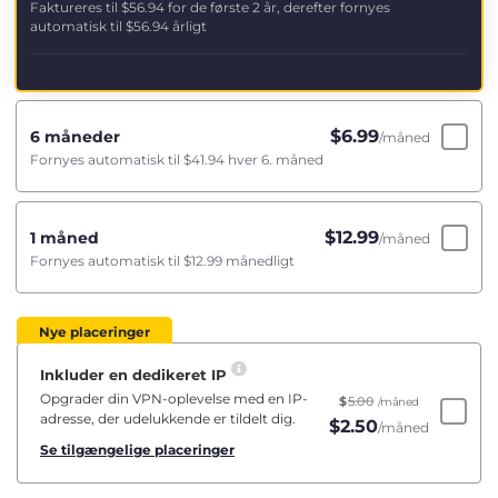
Faktureres til
$56.94
for de første 2 år, derefter fornyes
automatisk til
$56.94
årligt
$
6.99
6 måneder
/måned
Fornyes automatisk til
$41.94
hver 6. måned
$
12.99
1 måned
/måned
Fornyes automatisk til
$12.99
månedligt
Nye placeringer
Inkluder en dedikeret IP
Opgrader din VPN-oplevelse med en IP-
$
5.00
/måned
adresse, der udelukkende er tildelt dig.
$
2.50
/måned
Se tilgængelige placeringer