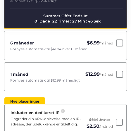
automatisk til
$56.94
årligt
Summer Offer Ends In:
01
Dage
22
Timer
:
27
Min
:
46
Sek
$
6.99
6 måneder
/måned
Fornyes automatisk til
$41.94
hver 6. måned
$
12.99
1 måned
/måned
Fornyes automatisk til
$12.99
månedligt
Nye placeringer
Inkluder en dedikeret IP
Opgrader din VPN-oplevelse med en IP-
$
5.00
/måned
adresse, der udelukkende er tildelt dig.
$
2.50
/måned