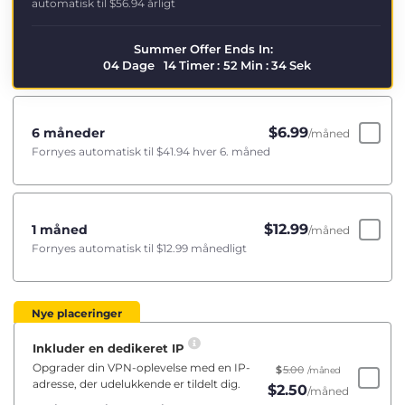
automatisk til
$56.94
årligt
Summer Offer Ends In:
04
Dage
14
Timer
:
52
Min
:
33
Sek
$
6.99
6 måneder
/måned
Fornyes automatisk til
$41.94
hver 6. måned
$
12.99
1 måned
/måned
Fornyes automatisk til
$12.99
månedligt
Nye placeringer
Inkluder en dedikeret IP
Opgrader din VPN-oplevelse med en IP-
$
5.00
/måned
adresse, der udelukkende er tildelt dig.
$
2.50
/måned