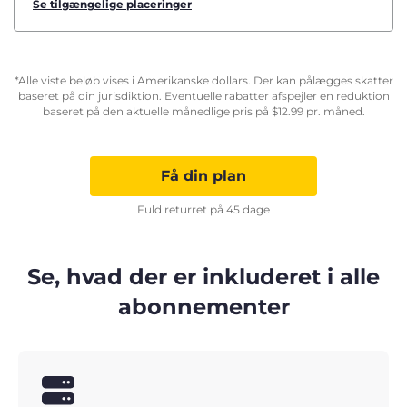
Se tilgængelige placeringer
*Alle viste beløb vises i Amerikanske dollars. Der kan pålægges skatter
baseret på din jurisdiktion. Eventuelle rabatter afspejler en reduktion
baseret på den aktuelle månedlige pris på
$
12.99
pr. måned.
Få din plan
Fuld returret på 45 dage
Se, hvad der er inkluderet i alle
abonnementer